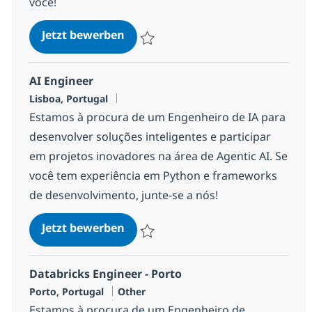
você!
Databricks Engineer
Jetzt bewerben
Speichern Databricks Engineer 122c24ff4
AI Engineer
Standort
Lisboa, Portugal
Estamos à procura de um Engenheiro de IA para
desenvolver soluções inteligentes e participar
em projetos inovadores na área de Agentic AI. Se
você tem experiência em Python e frameworks
de desenvolvimento, junte-se a nós!
AI Engineer
Jetzt bewerben
Speichern AI Engineer 1344c9e7229dd70
Databricks Engineer - Porto
Standort
Kategorie
Porto, Portugal
Other
Estamos à procura de um Engenheiro de