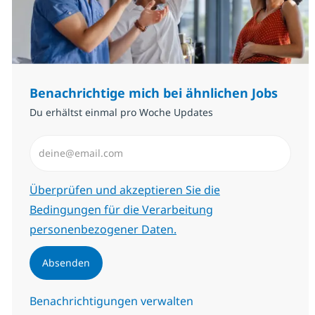
Benachrichtige mich bei ähnlichen Jobs
Du erhältst einmal pro Woche Updates
E-Mail-Adresse eingeben (erforderlich)
Erforderlich
Überprüfen und akzeptieren Sie die
Bedingungen für die Verarbeitung
personenbezogener Daten.
Absenden
Benachrichtigungen verwalten