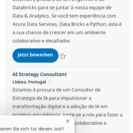
Databricks para se juntar à nossa equipe de
Data & Analytics. Se você tem experiência com
Azure Data Services, Data Bricks e Python, esta é
a sua chance de crescer em um ambiente
colaborativo e desafiador.
Databricks Engineer - Porto
Jetzt bewerben
Speichern Databricks Engineer - Porto 1
AI Strategy Consultant
Standort
Lisboa, Portugal
Estamos à procura de um Consultor de
Estratégia de IA para impulsionar a
transformação digital e a adoção de IA em
projetos estratégicos. Junte-se a nós para fazer a
diferença em um ambiente colaborativo e
Chatbot-Benachrichtigung sch
sieren Sie sich für diesen Job?
inovador.