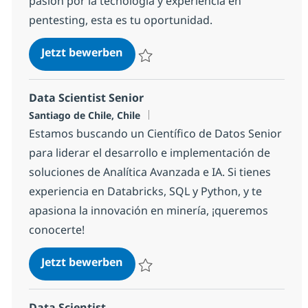
pasión por la tecnología y experiencia en
pentesting, esta es tu oportunidad.
Ingeniero/a en Ciberseguridad - E
Jetzt bewerben
Speichern Ingeniero/a en Ciberseguridad 
Data Scientist Senior
Standort
Santiago de Chile, Chile
Estamos buscando un Científico de Datos Senior
para liderar el desarrollo e implementación de
soluciones de Analítica Avanzada e IA. Si tienes
experiencia en Databricks, SQL y Python, y te
apasiona la innovación en minería, ¡queremos
conocerte!
Data Scientist Senior
Jetzt bewerben
Speichern Data Scientist Senior fe3426f3
Data Scientist