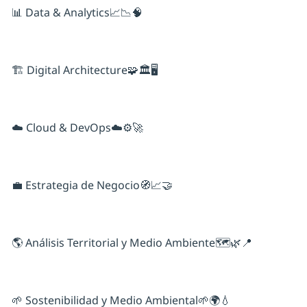
📊 Data & Analytics📈📉🧠
🏗️ Digital Architecture🧩🏛️🖥️
☁️ Cloud & DevOps☁️⚙️🚀
💼 Estrategia de Negocio🧭📈🤝
🌎 Análisis Territorial y Medio Ambiente🗺️🌿📍
🌱 Sostenibilidad y Medio Ambiental🌱🌍💧