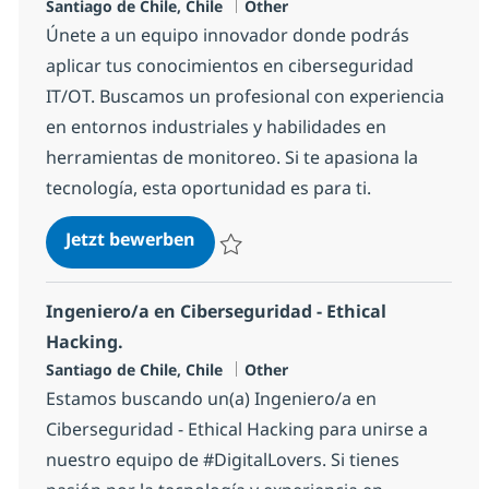
Standort
Kategorie
Santiago de Chile, Chile
Other
Únete a un equipo innovador donde podrás
aplicar tus conocimientos en ciberseguridad
IT/OT. Buscamos un profesional con experiencia
en entornos industriales y habilidades en
herramientas de monitoreo. Si te apasiona la
tecnología, esta oportunidad es para ti.
Ingeniero/a de Ciberseguridad IT
Jetzt bewerben
Speichern Ingeniero/a de Ciberseguridad
Ingeniero/a en Ciberseguridad - Ethical
Hacking.
Standort
Kategorie
Santiago de Chile, Chile
Other
Estamos buscando un(a) Ingeniero/a en
Ciberseguridad - Ethical Hacking para unirse a
nuestro equipo de #DigitalLovers. Si tienes