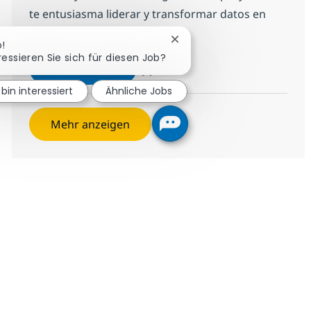
te entusiasma liderar y transformar datos en
soluciones, ¡postula ahora!
Chatbot-Benachrichtigung 
o!
ressieren Sie sich für diesen Job?
Experto/a en Ciencia de Datos.
Jetzt bewerben
Speichern Experto/a en Ciencia de Datos
 bin interessiert
Ähnliche Jobs
Mehr anzeigen