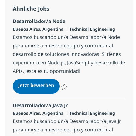
Ähnliche Jobs
Desarrollador/a Node
Standort
Kategorie
Buenos Aires, Argentina
Technical Engineering
Estamos buscando un/a Desarrollador/a Node
para unirse a nuestro equipo y contribuir al
desarrollo de soluciones innovadoras. Si tienes
experiencia en Node.js, JavaScript y desarrollo de
APIs, ¡esta es tu oportunidad!
Desarrollador/a Node
Jetzt bewerben
Speichern Desarrollador/a Node 1fc2d4e
Desarrollador/a Java Jr
Standort
Kategorie
Buenos Aires, Argentina
Technical Engineering
Estamos buscando un/a Desarrollador/a Java Jr
para unirse a nuestro equipo y contribuir al