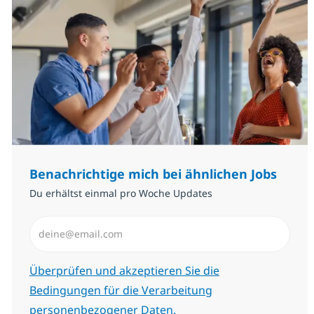
Benachrichtige mich bei ähnlichen Jobs
Du erhältst einmal pro Woche Updates
E-Mail-Adresse eingeben (erforderlich)
Erforderlich
Überprüfen und akzeptieren Sie die
Bedingungen für die Verarbeitung
personenbezogener Daten.