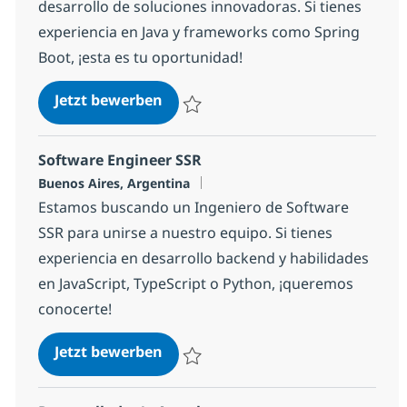
desarrollo de soluciones innovadoras. Si tienes
experiencia en Java y frameworks como Spring
Boot, ¡esta es tu oportunidad!
Desarrollador/a Java Jr
Jetzt bewerben
Speichern Desarrollador/a Java Jr 108fe8
Software Engineer SSR
Standort
Buenos Aires, Argentina
Estamos buscando un Ingeniero de Software
SSR para unirse a nuestro equipo. Si tienes
experiencia en desarrollo backend y habilidades
en JavaScript, TypeScript o Python, ¡queremos
conocerte!
Software Engineer SSR
Jetzt bewerben
Speichern Software Engineer SSR 1866c1