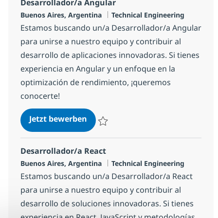
Desarrollador/a Angular
Standort
Kategorie
Buenos Aires, Argentina
Technical Engineering
Estamos buscando un/a Desarrollador/a Angular
para unirse a nuestro equipo y contribuir al
desarrollo de aplicaciones innovadoras. Si tienes
experiencia en Angular y un enfoque en la
optimización de rendimiento, ¡queremos
conocerte!
Desarrollador/a Angular
Jetzt bewerben
Speichern Desarrollador/a Angular b2ffb
Desarrollador/a React
Standort
Kategorie
Buenos Aires, Argentina
Technical Engineering
Estamos buscando un/a Desarrollador/a React
para unirse a nuestro equipo y contribuir al
desarrollo de soluciones innovadoras. Si tienes
experiencia en React, JavaScript y metodologías