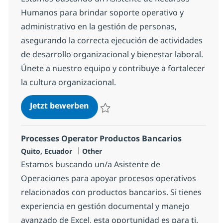
Humanos para brindar soporte operativo y
administrativo en la gestión de personas,
asegurando la correcta ejecución de actividades
de desarrollo organizacional y bienestar laboral.
Únete a nuestro equipo y contribuye a fortalecer
la cultura organizacional.
Asistente de Recursos Humanos
Jetzt bewerben
Speichern Asistente de Recursos Human
Processes Operator Productos Bancarios
Standort
Kategorie
Quito, Ecuador
Other
Estamos buscando un/a Asistente de
Operaciones para apoyar procesos operativos
relacionados con productos bancarios. Si tienes
experiencia en gestión documental y manejo
avanzado de Excel, esta oportunidad es para ti.