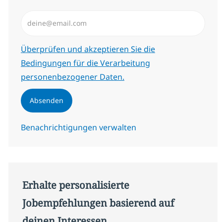
E-Mail-Adresse eingeben (erforderlich)
Erforderlich
Überprüfen und akzeptieren Sie die
Bedingungen für die Verarbeitung
personenbezogener Daten.
Absenden
Benachrichtigungen verwalten
Erhalte personalisierte
Jobempfehlungen basierend auf
deinen Interessen.