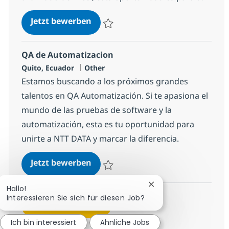
Processes Operator Productos Ba
Jetzt bewerben
Speichern Processes Operator Productos
QA de Automatizacion
Standort
Kategorie
Quito, Ecuador
Other
Estamos buscando a los próximos grandes
talentos en QA Automatización. Si te apasiona el
mundo de las pruebas de software y la
automatización, esta es tu oportunidad para
unirte a NTT DATA y marcar la diferencia.
QA de Automatizacion
Jetzt bewerben
Speichern QA de Automatizacion 1e5f78f
Chatbot-Benachricht
Hallo!
Interessieren Sie sich für diesen Job?
Mehr anzeigen
Ich bin interessiert
Ähnliche Jobs