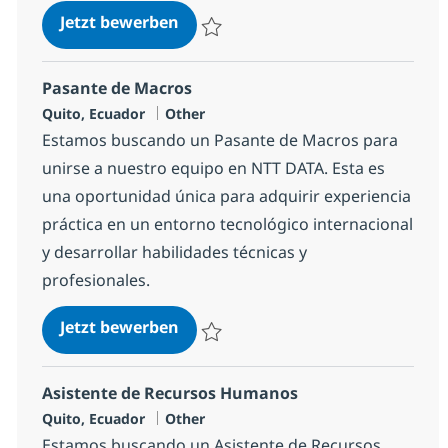
Manager Data y Analytics
Jetzt bewerben
Speichern Manager Data y Analytics 5a8
Pasante de Macros
Standort
Kategorie
Quito, Ecuador
Other
Estamos buscando un Pasante de Macros para
unirse a nuestro equipo en NTT DATA. Esta es
una oportunidad única para adquirir experiencia
práctica en un entorno tecnológico internacional
y desarrollar habilidades técnicas y
profesionales.
Pasante de Macros
Jetzt bewerben
Speichern Pasante de Macros 1c4f8030c8
Asistente de Recursos Humanos
Standort
Kategorie
Quito, Ecuador
Other
Estamos buscando un Asistente de Recursos