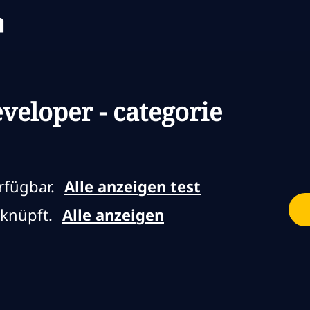
Skip to main content
Skip to main content
veloper - categorie
rfügbar.
Alle anzeigen test
rknüpft.
Alle anzeigen