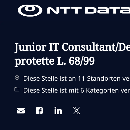
-
-
Junior IT Consultant/De
protette L. 68/99
Diese Stelle ist an 11 Standorten ve
Diese Stelle ist mit 6 Kategorien ve
Share via email
Share via Facebook
Share via LinkedIn
Share via twitter