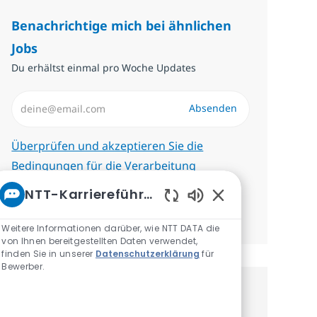
Benachrichtige mich bei ähnlichen
Jobs
Du erhältst einmal pro Woche Updates
E-Mail-Adresse eingeben (erforderlich)
Absenden
Erforderlich
Überprüfen und akzeptieren Sie die
Bedingungen für die Verarbeitung
personenbezogener Daten.
NTT-Karriereführer
Aktivierte Chatbot
Benachrichtigungen verwalten
Weitere Informationen darüber, wie NTT DATA die
von Ihnen bereitgestellten Daten verwendet,
finden Sie in unserer
Datenschutzerklärung
für
Bewerber.
Erhalte personalisierte