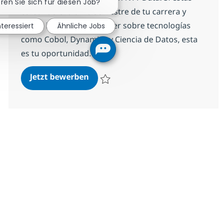
eren Sie sich für diesen Job?
cursando el último semestre de tu carrera y
tienes interés en aprender sobre tecnologías
nteressiert
Ähnliche Jobs
como Cobol, Dynamics y Ciencia de Datos, esta
es tu oportunidad.
Beca Universitaria/Estadias/Estu
Jetzt bewerben
Speichern Beca Universitaria/Estadias/E