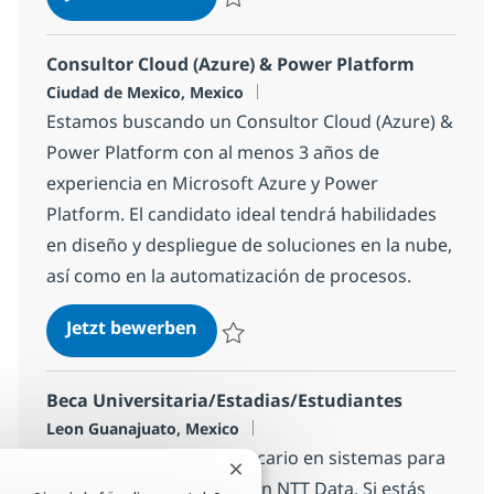
Speichern Arquitecto WSO2 1f4c1894be44
Consultor Cloud (Azure) & Power Platform
Standort
Ciudad de Mexico, Mexico
Estamos buscando un Consultor Cloud (Azure) &
Power Platform con al menos 3 años de
experiencia en Microsoft Azure y Power
Platform. El candidato ideal tendrá habilidades
en diseño y despliegue de soluciones en la nube,
así como en la automatización de procesos.
Consultor Cloud (Azure) & Power 
Jetzt bewerben
Speichern Consultor Cloud (Azure) & Pow
Beca Universitaria/Estadias/Estudiantes
Standort
Leon Guanajuato, Mexico
Estamos buscando un becario en sistemas para
Chatbot-Benachrichtigung schli
unirse a nuestro equipo en NTT Data. Si estás