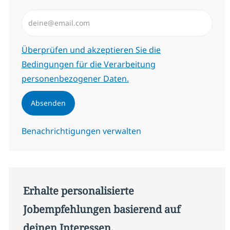
E-Mail-Adresse eingeben (erforderlich)
Erforderlich
Überprüfen und akzeptieren Sie die
Bedingungen für die Verarbeitung
personenbezogener Daten.
Absenden
Benachrichtigungen verwalten
Erhalte personalisierte
Jobempfehlungen basierend auf
deinen Interessen.