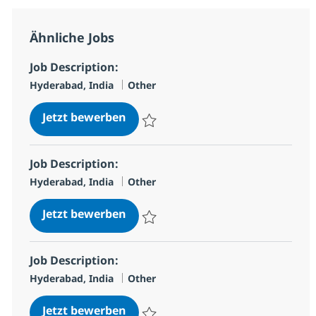
Ähnliche Jobs
Job Description:
Standort
Kategorie
Hyderabad, India
Other
Job Description:
Jetzt bewerben
Speichern Job Description: 168e2a308d1c
Job Description:
Standort
Kategorie
Hyderabad, India
Other
Job Description:
Jetzt bewerben
Speichern Job Description: 19b92a0a07b5
Job Description:
Standort
Kategorie
Hyderabad, India
Other
Job Description:
Jetzt bewerben