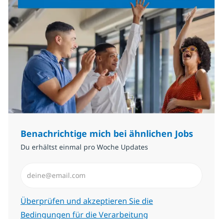
Benachrichtige mich bei ähnlichen Jobs
Du erhältst einmal pro Woche Updates
E-Mail-Adresse eingeben (erforderlich)
Erforderlich
Überprüfen und akzeptieren Sie die
Bedingungen für die Verarbeitung