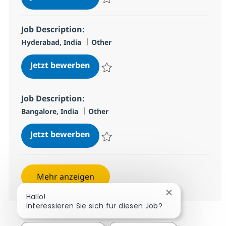
Speichern Job Description: 95b868efe985f
Job Description:
Standort
Kategorie
Hyderabad, India
Other
Job Description:
Jetzt bewerben
Speichern Job Description: 170101b1e410
Job Description:
Standort
Kategorie
Bangalore, India
Other
Job Description:
Jetzt bewerben
Speichern Job Description: 147ec1f740f69
Mehr anzeigen
Chatbot-Benach
Hallo!
Interessieren Sie sich für diesen Job?