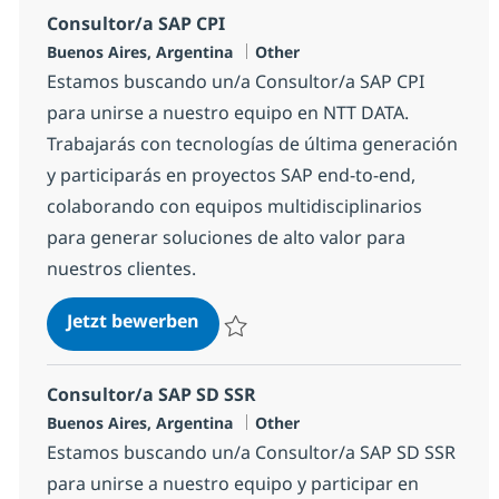
Consultor/a SAP CPI
Standort
Kategorie
Buenos Aires, Argentina
Other
Estamos buscando un/a Consultor/a SAP CPI
para unirse a nuestro equipo en NTT DATA.
Trabajarás con tecnologías de última generación
y participarás en proyectos SAP end-to-end,
colaborando con equipos multidisciplinarios
para generar soluciones de alto valor para
nuestros clientes.
Consultor/a SAP CPI
Jetzt bewerben
Speichern Consultor/a SAP CPI 15ff88202
Consultor/a SAP SD SSR
Standort
Kategorie
Buenos Aires, Argentina
Other
Estamos buscando un/a Consultor/a SAP SD SSR
para unirse a nuestro equipo y participar en