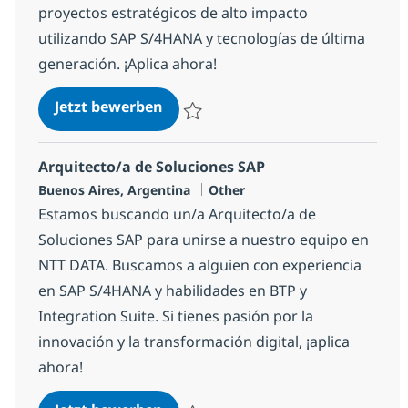
proyectos estratégicos de alto impacto
utilizando SAP S/4HANA y tecnologías de última
generación. ¡Aplica ahora!
Consultor/a SAP SD SSR
Jetzt bewerben
Speichern Consultor/a SAP SD SSR 1e1d4
Arquitecto/a de Soluciones SAP
Standort
Kategorie
Buenos Aires, Argentina
Other
Estamos buscando un/a Arquitecto/a de
Soluciones SAP para unirse a nuestro equipo en
NTT DATA. Buscamos a alguien con experiencia
en SAP S/4HANA y habilidades en BTP y
Integration Suite. Si tienes pasión por la
innovación y la transformación digital, ¡aplica
ahora!