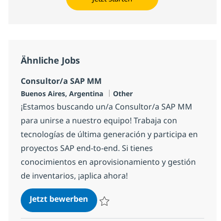
Ähnliche Jobs
Consultor/a SAP MM
Standort
Kategorie
Buenos Aires, Argentina
Other
¡Estamos buscando un/a Consultor/a SAP MM
para unirse a nuestro equipo! Trabaja con
tecnologías de última generación y participa en
proyectos SAP end-to-end. Si tienes
conocimientos en aprovisionamiento y gestión
de inventarios, ¡aplica ahora!
Consultor/a SAP MM
Jetzt bewerben
Speichern Consultor/a SAP MM 1d9d063