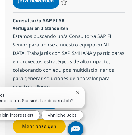
Arquitecto/a de Soluciones SAP
Jetzt bewerben
Speichern Arquitecto/a de Soluciones S
Consultor/a SAP FI SR
Verfügbar an 3 Standorten
Estamos buscando un/a Consultor/a SAP FI
Senior para unirse a nuestro equipo en NTT
DATA. Trabajarás con SAP S/4HANA y participarás
en proyectos estratégicos de alto impacto,
colaborando con equipos multidisciplinarios
para generar soluciones de alto valor para
nuestros clientes.
Chatbot-Benachrichtigung
lo!
Consultor/a SAP FI SR
eressieren Sie sich für diesen Job?
Jetzt bewerben
Speichern Consultor/a SAP FI SR 19f0b8e
h bin interessiert
Ähnliche Jobs
Mehr anzeigen