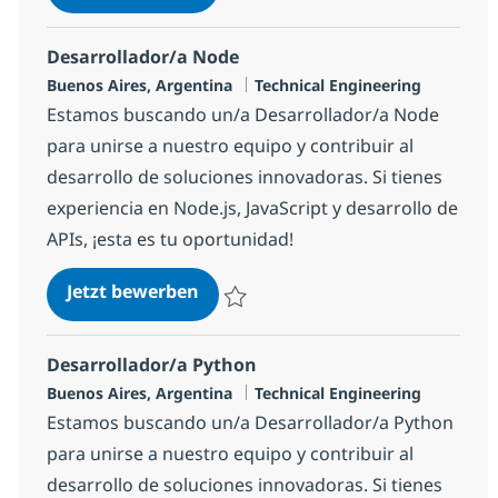
Speichern Java Developer con Springboo
Desarrollador/a Node
Standort
Kategorie
Buenos Aires, Argentina
Technical Engineering
Estamos buscando un/a Desarrollador/a Node
para unirse a nuestro equipo y contribuir al
desarrollo de soluciones innovadoras. Si tienes
experiencia en Node.js, JavaScript y desarrollo de
APIs, ¡esta es tu oportunidad!
Desarrollador/a Node
Jetzt bewerben
Speichern Desarrollador/a Node 1fc2d4e
Desarrollador/a Python
Standort
Kategorie
Buenos Aires, Argentina
Technical Engineering
Estamos buscando un/a Desarrollador/a Python
para unirse a nuestro equipo y contribuir al
desarrollo de soluciones innovadoras. Si tienes