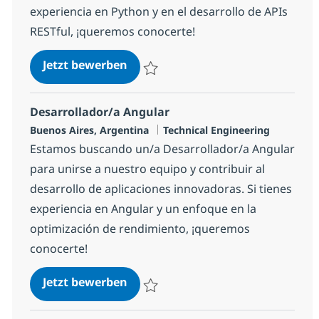
experiencia en Python y en el desarrollo de APIs
RESTful, ¡queremos conocerte!
Desarrollador/a Python
Jetzt bewerben
Speichern Desarrollador/a Python 1fe8a
Desarrollador/a Angular
Standort
Kategorie
Buenos Aires, Argentina
Technical Engineering
Estamos buscando un/a Desarrollador/a Angular
para unirse a nuestro equipo y contribuir al
desarrollo de aplicaciones innovadoras. Si tienes
experiencia en Angular y un enfoque en la
optimización de rendimiento, ¡queremos
conocerte!
Desarrollador/a Angular
Jetzt bewerben
Speichern Desarrollador/a Angular b2ffb