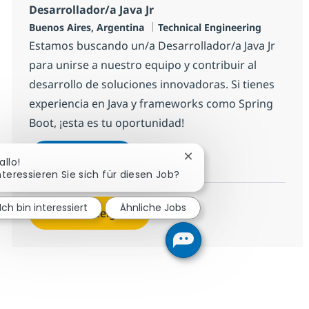
Desarrollador/a Java Jr
Standort
Kategorie
Buenos Aires, Argentina
Technical Engineering
Estamos buscando un/a Desarrollador/a Java Jr
para unirse a nuestro equipo y contribuir al
desarrollo de soluciones innovadoras. Si tienes
experiencia en Java y frameworks como Spring
Boot, ¡esta es tu oportunidad!
Desarrollador/a Java Jr
Jetzt bewerben
Chatbot-Benachrichtigu
allo!
Speichern Desarrollador/a Java Jr 108fe8
nteressieren Sie sich für diesen Job?
Ich bin interessiert
Ähnliche Jobs
Mehr anzeigen