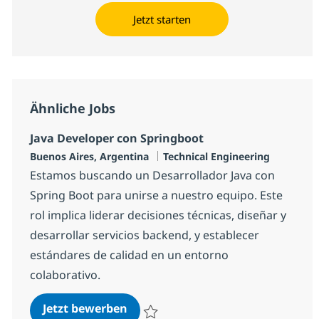
Jetzt starten
Ähnliche Jobs
Java Developer con Springboot
Standort
Kategorie
Buenos Aires, Argentina
Technical Engineering
Estamos buscando un Desarrollador Java con
Spring Boot para unirse a nuestro equipo. Este
rol implica liderar decisiones técnicas, diseñar y
desarrollar servicios backend, y establecer
estándares de calidad en un entorno
colaborativo.
Java Developer con Springboot
Jetzt bewerben