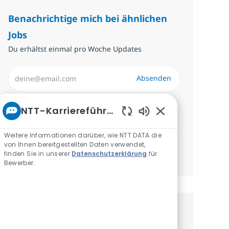
Benachrichtige mich bei ähnlichen
Jobs
Du erhältst einmal pro Woche Updates
E-Mail-Adresse eingeben (erforderlich)
Absenden
Erforderlich
Überprüfen und akzeptieren Sie die
NTT-Karriereführer
Bedingungen für die Verarbeitung
Aktivierte Chatbo
personenbezogener Daten.
Weitere Informationen darüber, wie NTT DATA die
von Ihnen bereitgestellten Daten verwendet,
finden Sie in unserer
Datenschutzerklärung
für
Benachrichtigungen verwalten
Bewerber.
Erhalte personalisierte