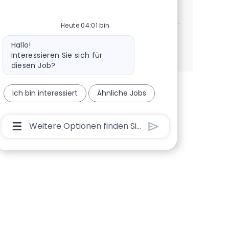
Client Manager Isurance
Jetzt bewerben
Speichern Client Manager Isurance 19ae59d2
Heute 04:01 bin
Bot-Nachricht
Hallo!
Mehr anzeigen
Interessieren Sie sich für
diesen Job?
Ich bin interessiert
Ähnliche Jobs
Chatbot-Benutzereingabefeld Mit Der Schaltfl