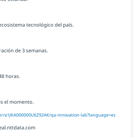
l ecosistema tecnológico del país.
uración de 3 semanas.
48 horas.
 es el momento.
ffer/a1JKA000000U6Z92AK/qa-innovation-lab?language=es
eal.nttdata.com