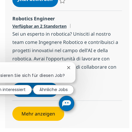
Speichern Business Analyst in ambito In
Robotics Engineer
Verfügbar an 2 Standorten
Sei un esperto in robotica? Unisciti al nostro
team come Ingegnere Robotico e contribuisci a
progetti innovativi nel campo dell'AI e della
robotica. Avrai l'opportunità di lavorare con
tecnologie all'avanguardia e di collaborare con
Chatbot-Benachrichtigung sc
clienti internazionali.
ssieren Sie sich für diesen Job?
Robotics Engineer
Jetzt bewerben
n interessiert
Ähnliche Jobs
Speichern Robotics Engineer 9438ba665f
Mehr anzeigen