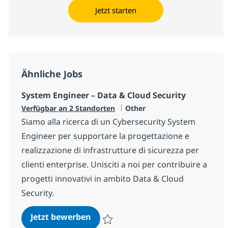
Jetzt starten
Ähnliche Jobs
System Engineer – Data & Cloud Security
Kategorie
Verfügbar an 2 Standorten
Other
Siamo alla ricerca di un Cybersecurity System
Engineer per supportare la progettazione e
realizzazione di infrastrutture di sicurezza per
clienti enterprise. Unisciti a noi per contribuire a
progetti innovativi in ambito Data & Cloud
Security.
System Engineer – Data & Cloud S
Jetzt bewerben