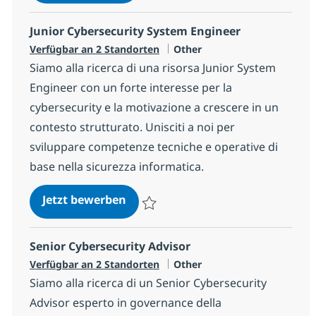
Speichern System Engineer – Data & Clou
Junior Cybersecurity System Engineer
Kategorie
Verfügbar an 2 Standorten
Other
Siamo alla ricerca di una risorsa Junior System
Engineer con un forte interesse per la
cybersecurity e la motivazione a crescere in un
contesto strutturato. Unisciti a noi per
sviluppare competenze tecniche e operative di
base nella sicurezza informatica.
Junior Cybersecurity System Engi
Jetzt bewerben
Speichern Junior Cybersecurity System E
Senior Cybersecurity Advisor
Kategorie
Verfügbar an 2 Standorten
Other
Siamo alla ricerca di un Senior Cybersecurity
Advisor esperto in governance della