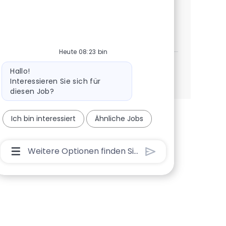
é a oportunidade ideal!
Consultor Júnior - Guimarães
Jetzt bewerben
Speichern Consultor Júnior - Guimarães 2bb1
Heute 08:23 bin
Bot-Nachricht
Hallo!
Mehr anzeigen
Interessieren Sie sich für
diesen Job?
Ich bin interessiert
Ähnliche Jobs
Chatbot-Benutzereingabefeld Mit Der Schaltflä