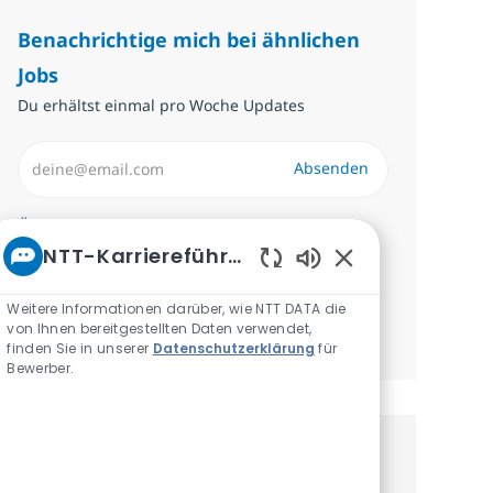
Benachrichtige mich bei ähnlichen
Jobs
Du erhältst einmal pro Woche Updates
E-Mail-Adresse eingeben (erforderlich)
Absenden
Erforderlich
Überprüfen und akzeptieren Sie die
NTT-Karriereführer
Bedingungen für die Verarbeitung
Aktivierte Chatbot
personenbezogener Daten.
Weitere Informationen darüber, wie NTT DATA die
von Ihnen bereitgestellten Daten verwendet,
Benachrichtigungen verwalten
finden Sie in unserer
Datenschutzerklärung
für
Bewerber.
Erhalte personalisierte