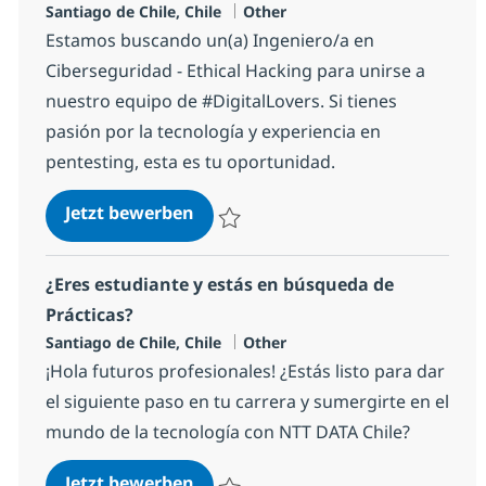
Standort
Kategorie
Santiago de Chile, Chile
Other
Estamos buscando un(a) Ingeniero/a en
Ciberseguridad - Ethical Hacking para unirse a
nuestro equipo de #DigitalLovers. Si tienes
pasión por la tecnología y experiencia en
pentesting, esta es tu oportunidad.
Ingeniero/a en Ciberseguridad - E
Jetzt bewerben
Speichern Ingeniero/a en Ciberseguridad 
¿Eres estudiante y estás en búsqueda de
Prácticas?
Standort
Kategorie
Santiago de Chile, Chile
Other
¡Hola futuros profesionales! ¿Estás listo para dar
el siguiente paso en tu carrera y sumergirte en el
mundo de la tecnología con NTT DATA Chile?
¿Eres estudiante y estás en búsqu
Jetzt bewerben