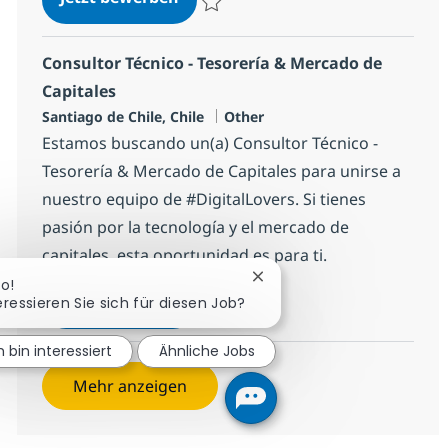
Speichern ¿Eres estudiante y estás en bú
Consultor Técnico - Tesorería & Mercado de
Capitales
Standort
Kategorie
Santiago de Chile, Chile
Other
Estamos buscando un(a) Consultor Técnico -
Tesorería & Mercado de Capitales para unirse a
nuestro equipo de #DigitalLovers. Si tienes
pasión por la tecnología y el mercado de
capitales, esta oportunidad es para ti.
Chatbot-Benachrichtigung
lo!
Consultor Técnico - Tesorería & M
Jetzt bewerben
eressieren Sie sich für diesen Job?
Speichern Consultor Técnico - Tesorería 
h bin interessiert
Ähnliche Jobs
Mehr anzeigen