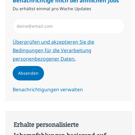
Benachrichtige mich bei ähnlichen Jobs
Du erhältst einmal pro Woche Updates
E-Mail-Adresse eingeben (erforderlich)
Erforderlich
Überprüfen und akzeptieren Sie die
Bedingungen für die Verarbeitung
personenbezogener Daten.
Absenden
Benachrichtigungen verwalten
Erhalte personalisierte