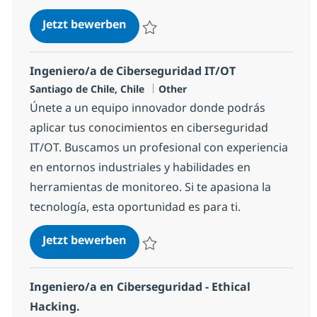
Consultor GRC
Jetzt bewerben
Speichern Consultor GRC 4bb53c9bb7440
Ingeniero/a de Ciberseguridad IT/OT
Standort
Kategorie
Santiago de Chile, Chile
Other
Únete a un equipo innovador donde podrás
aplicar tus conocimientos en ciberseguridad
IT/OT. Buscamos un profesional con experiencia
en entornos industriales y habilidades en
herramientas de monitoreo. Si te apasiona la
tecnología, esta oportunidad es para ti.
Ingeniero/a de Ciberseguridad IT
Jetzt bewerben
Speichern Ingeniero/a de Ciberseguridad
Ingeniero/a en Ciberseguridad - Ethical
Hacking.