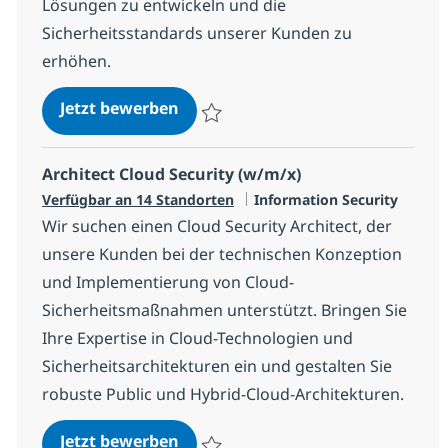
Lösungen zu entwickeln und die
Sicherheitsstandards unserer Kunden zu
erhöhen.
Senior Consultant (m/w/x) - Crypto
Jetzt bewerben
Speichern Senior Consultant (m/w/x) - Cr
Architect Cloud Security (w/m/x)
Kategorie
Verfügbar an 14 Standorten
Information Security
Wir suchen einen Cloud Security Architect, der
unsere Kunden bei der technischen Konzeption
und Implementierung von Cloud-
Sicherheitsmaßnahmen unterstützt. Bringen Sie
Ihre Expertise in Cloud-Technologien und
Sicherheitsarchitekturen ein und gestalten Sie
robuste Public und Hybrid-Cloud-Architekturen.
Architect Cloud Security (w/m/x)
Jetzt bewerben