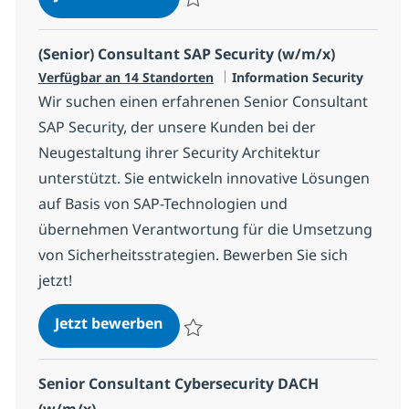
Speichern Architect Cloud Security (w/m
(Senior) Consultant SAP Security (w/m/x)
Kategorie
Verfügbar an 14 Standorten
Information Security
Wir suchen einen erfahrenen Senior Consultant
SAP Security, der unsere Kunden bei der
Neugestaltung ihrer Security Architektur
unterstützt. Sie entwickeln innovative Lösungen
auf Basis von SAP-Technologien und
übernehmen Verantwortung für die Umsetzung
von Sicherheitsstrategien. Bewerben Sie sich
jetzt!
(Senior) Consultant SAP Security 
Jetzt bewerben
Speichern (Senior) Consultant SAP Secur
Senior Consultant Cybersecurity DACH
(w/m/x)