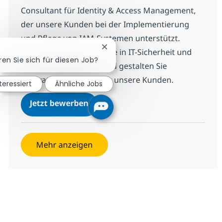
Consultant für Identity & Access Management,
der unsere Kunden bei der Implementierung
und Pflege von IAM-Systemen unterstützt.
Chatbot-Benachrichtigung schli
Bringen Sie Ihre Expertise in IT-Sicherheit und
ren Sie sich für diesen Job?
Programmierung ein und gestalten Sie
innovative Lösungen für unsere Kunden.
nteressiert
Ähnliche Jobs
(Senior) Technical Consultant Id
Jetzt bewerben
Speichern (Senior) Technical Consultant
Mehr anzeigen