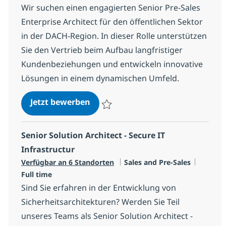
Wir suchen einen engagierten Senior Pre-Sales
Enterprise Architect für den öffentlichen Sektor
in der DACH-Region. In dieser Rolle unterstützen
Sie den Vertrieb beim Aufbau langfristiger
Kundenbeziehungen und entwickeln innovative
Lösungen in einem dynamischen Umfeld.
Senior Pre-Sales Enterprise Archit
Jetzt bewerben
Speichern Senior Pre-Sales Enterprise Arc
Senior Solution Architect - Secure IT
Infrastructur
Kategorie
Jobtyp
Verfügbar an 6 Standorten
Sales and Pre-Sales
Full time
Sind Sie erfahren in der Entwicklung von
Sicherheitsarchitekturen? Werden Sie Teil
unseres Teams als Senior Solution Architect -