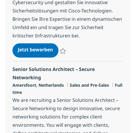
Cybersecurity und gestalten Sie innovative
Sicherheitslösungen mit Cisco-Technologien.
Bringen Sie Ihre Expertise in einem dynamischen
Umfeld ein und tragen Sie zur Sicherheit
kritischer Infrastrukturen bei.
Senior Solution Architect - Secure
Jetzt bewerben
Speichern Senior Solution Architect - Secu
Senior Solutions Architect – Secure
Networking
Standort
Kategorie
Jobtyp
Amersfoort, Netherlands
Sales and Pre-Sales
Full
time
We are recruiting a Senior Solutions Architect –
Secure Networking to design innovative, secure
networking solutions for complex client
environments. You will engage with clients,