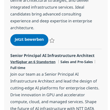
define architectural strategies, and deliver
integrated infrastructure services. Ideal
candidates bring advanced consulting
experience and deep expertise in enterprise
architecture.
Senior Solutions Architect – Sec
Jetzt bewerben
Speichern Senior Solutions Architect – S
Senior Principal AI Infrastructure Architect
Kategorie
Jobtyp
Verfügbar an 6 Standorten
Sales and Pre-Sales
Full time
Join our team as a Senior Principal AI
Infrastructure Architect and lead the design of
cutting-edge AI platforms for enterprise clients.
Drive innovation in GPU and accelerator
compute, cloud, and managed services. Shape
the future of AI infrastructure with NTT DATA