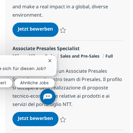
and make a real impact in a global, diverse
environment.
Senior Principal AI Infrastructure
Jetzt bewerben
Speichern Senior Principal AI Infrastructu
Associate Presales Specialist
Standort
Kategorie
Jobtyp
Milano, Milano, Italy
Sales and Pre-Sales
Full
Chatbot-Benachrichtigung schließen
time
e sich für diesen Job?
Siamo alla ricerca di un Associate Presales
Specialist per il nostro team di Presales. Il profilo
iert
Ähnliche Jobs
si occuperà della realizzazione di proposte
tecnico-economiche relative ai prodotti e ai
servizi del portafoglio NTT.
Associate Presales Specialist
Jetzt bewerben
Speichern Associate Presales Specialist R