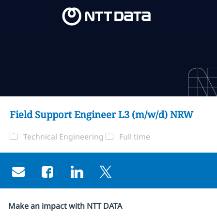
Skip to main content
Skip to main content
-
-
Field Support Engineer L3 (m/w/d) NRW
Kategorie
Jobtyp
Technical Engineering
Full time
Share via email
Share via Facebook
Share via LinkedIn
Share via twitter
Make an impact with NTT DATA