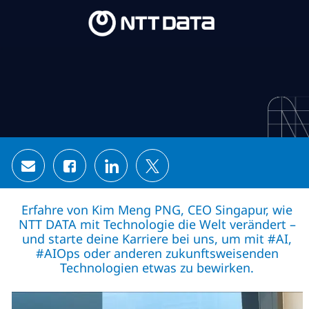
Skip to main content
Skip to main content
-
-
Share via email
Share via Facebook
Share via LinkedIn
Share via twitter
Erfahre von Kim Meng PNG, CEO Singapur, wie
NTT DATA mit Technologie die Welt verändert –
und starte deine Karriere bei uns, um mit #AI,
#AIOps oder anderen zukunftsweisenden
Technologien etwas zu bewirken.