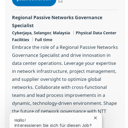
Speichern Senior Associate DC Engineer 
Regional Passive Networks Governance
Specialist
Standort
Kategorie
Cyberjaya, Selangor, Malaysia
Physical Data Center
Jobtyp
Facilities
Full time
Embrace the role of a Regional Passive Networks
Governance Specialist and drive innovation in
data center operations. Leverage your expertise
in network infrastructure, project management,
and supplier oversight to optimize global
networks. Collaborate with cross-functional
teams and lead process improvements in a
dynamic, technology-driven environment. Shape
the future of network governance with NTT
DATA.
Chatbot-Benach
Hallo!
Interessieren Sie sich für diesen Job?