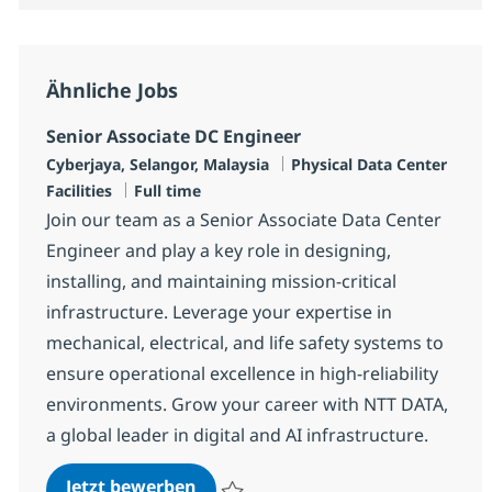
Ähnliche Jobs
Senior Associate DC Engineer
Standort
Kategorie
Cyberjaya, Selangor, Malaysia
Physical Data Center
Jobtyp
Facilities
Full time
Join our team as a Senior Associate Data Center
Engineer and play a key role in designing,
installing, and maintaining mission-critical
infrastructure. Leverage your expertise in
mechanical, electrical, and life safety systems to
ensure operational excellence in high-reliability
environments. Grow your career with NTT DATA,
a global leader in digital and AI infrastructure.
Senior Associate DC Engineer
Jetzt bewerben