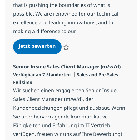
that is pushing the boundaries of what is
possible. We are renowned for our technical
excellence and leading innovations, and for
making a difference to our
Senior Inside Sales Client Manage
Jetzt bewerben
Speichern Senior Inside Sales Client Man
Senior Inside Sales Client Manager (m/w/d)
Kategorie
Jobtyp
Verfügbar an 7 Standorten
Sales and Pre-Sales
Full time
Wir suchen einen engagierten Senior Inside
Sales Client Manager (m/w/d), der
Kundenbeziehungen pflegt und ausbaut. Wenn
Sie über hervorragende kommunikative
Fähigkeiten und Erfahrung im IT-Vertrieb
verfügen, freuen wir uns auf Ihre Bewerbung!