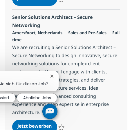
Speichern Senior Solution Architect - Secu
Senior Solutions Architect – Secure
Networking
Standort
Kategorie
Jobtyp
Amersfoort, Netherlands
Sales and Pre-Sales
Full
time
We are recruiting a Senior Solutions Architect –
Secure Networking to design innovative, secure
networking solutions for complex client
environments. You will engage with clients,
Chatbot-Benachrichtigung schließen
define architectural strategies, and deliver
Sie sich für diesen Job?
integrated infrastructure services. Ideal
candidates bring advanced consulting
ssiert
Ähnliche Jobs
experience and deep expertise in enterprise
architecture.
Senior Solutions Architect – Sec
Jetzt bewerben