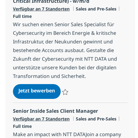
Critical Infrastructure) - w/m/d
Kategorie
Jobtyp
Verfügbar an 7 Standorten
Sales and Pre-Sales
Full time
Wir suchen einen Senior Sales Specialist für
Cybersecurity im Bereich Energie & kritische
Infrastruktur, der Neukunden gewinnt und
bestehende Accounts ausbaut. Gestalte die
Zukunft der Cybersecurity mit NTT DATA und
unterstütze unsere Kunden bei der digitalen
Transformation und Sicherheit.
(Senior) Special Sales Cybersecuri
Jetzt bewerben
Speichern (Senior) Special Sales Cybersecu
Senior Inside Sales Client Manager
Kategorie
Jobtyp
Verfügbar an 7 Standorten
Sales and Pre-Sales
Full time
Make an impact with NTT DATAJoin a company