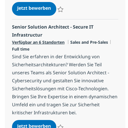
Senior Inside Sales Client Manag
Jetzt bewerben
Speichern Senior Inside Sales Client Man
Senior Solution Architect - Secure IT
Infrastructur
Kategorie
Jobtyp
Verfügbar an 6 Standorten
Sales and Pre-Sales
Full time
Sind Sie erfahren in der Entwicklung von
Sicherheitsarchitekturen? Werden Sie Teil
unseres Teams als Senior Solution Architect -
Cybersecurity und gestalten Sie innovative
Sicherheitslösungen mit Cisco-Technologien.
Bringen Sie Ihre Expertise in einem dynamischen
Umfeld ein und tragen Sie zur Sicherheit
kritischer Infrastrukturen bei.
Senior Solution Architect - Secure
Jetzt bewerben