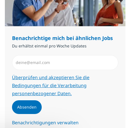
Benachrichtige mich bei ähnlichen Jobs
Du erhältst einmal pro Woche Updates
E-Mail-Adresse eingeben (erforderlich)
Erforderlich
Überprüfen und akzeptieren Sie die
Bedingungen für die Verarbeitung
personenbezogener Daten.
Absenden
Benachrichtigungen verwalten