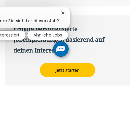
Chatbot-Benachrichtigung schli
eren Sie sich für diesen Job?
Erhalte personalisierte
nteressiert
Ähnliche Jobs
Jobempfehlungen basierend auf
deinen Interessen.
Jetzt starten