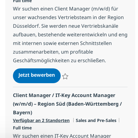
Full time
Wir suchen einen Client Manager (m/w/d) für
unser wachsendes Vertriebsteam in der Region
Düsseldorf. Sie werden neue Vertriebskanäle
aufbauen, bestehende weiterentwickeln und eng
mit internen sowie externen Schnittstellen
zusammenarbeiten, um profitable
Geschäftsmöglichkeiten zu erschließen.
Client Manager (m/w/d)
Jetzt bewerben
Speichern Client Manager (m/w/d) R-1456
Client Manager / IT-Key Account Manager
(w/m/d) – Region Süd (Baden-Württemberg /
Bayern)
Kategorie
Jobtyp
Verfügbar an 2 Standorten
Sales and Pre-Sales
Full time
Wir suchen einen IT-Key Account Manager