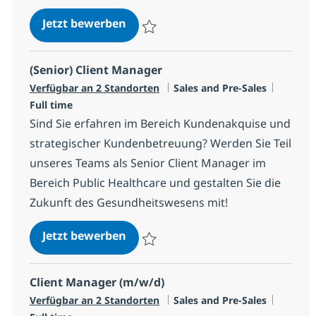
(Senior) Client Manager
Jetzt bewerben
Speichern (Senior) Client Manager R-1325
(Senior) Client Manager
Kategorie
Jobtyp
Verfügbar an 2 Standorten
Sales and Pre-Sales
Full time
Sind Sie erfahren im Bereich Kundenakquise und
strategischer Kundenbetreuung? Werden Sie Teil
unseres Teams als Senior Client Manager im
Bereich Public Healthcare und gestalten Sie die
Zukunft des Gesundheitswesens mit!
(Senior) Client Manager
Jetzt bewerben
Speichern (Senior) Client Manager R-1325
Client Manager (m/w/d)
Kategorie
Jobtyp
Verfügbar an 2 Standorten
Sales and Pre-Sales