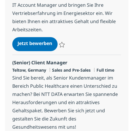
IT Account Manager und bringen Sie Ihre
Vertriebserfahrung im Energiesektor ein. Wir
bieten Ihnen ein attraktives Gehalt und flexible
Arbeitszeiten.
(Senior) Client Manager / IT (Key
Jetzt bewerben
Speichern (Senior) Client Manager / IT (K
(Senior) Client Manager
Standort
Kategorie
Jobtyp
Teltow, Germany
Sales and Pre-Sales
Full time
Sind Sie bereit, als Senior Kundenmanager im
Bereich Public Healthcare einen Unterschied zu
machen? Bei NTT DATA erwarten Sie spannende
Herausforderungen und ein attraktives
Gehaltspaket. Bewerben Sie sich jetzt und
gestalten Sie die Zukunft des
Gesundheitswesens mit uns!