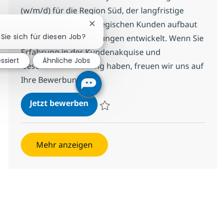
(w/m/d) für die Region Süd, der langfristige
Beziehungen zu strategischen Kunden aufbaut
Chatbot-Benachrichtigung schließen
 Sie sich für diesen Job?
und innovative IT-Lösungen entwickelt. Wenn Sie
Erfahrung in der Kundenakquise und
essiert
Ähnliche Jobs
Geschäftsentwicklung haben, freuen wir uns auf
Ihre Bewerbung!
Client Manager / IT-Key Account
Jetzt bewerben
Speichern Client Manager / IT-Key Accou
Mehr anzeigen