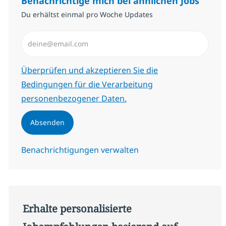
Benachrichtige mich bei ähnlichen Jobs
Du erhältst einmal pro Woche Updates
E-Mail-Adresse eingeben (erforderlich)
Erforderlich
Überprüfen und akzeptieren Sie die
Bedingungen für die Verarbeitung
personenbezogener Daten.
Absenden
Benachrichtigungen verwalten
Erhalte personalisierte