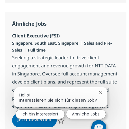
Ähnliche Jobs
Client Executive (FSI)
Standort
Kategorie
Singapore, South East, Singapore
Sales and Pre-
Jobtyp
Sales
Full time
Seeking a strategic leader to drive client
engagement and revenue growth for NTT DATA
in Singapore. Oversee full account management,
develop client plans, and represent the full suite
of NTT DATA solutions. Ideal for experienced
Chatbot-Bena
Hallo!
professionals with deep sales acumen and
Interessieren Sie sich für diesen Job?
expertise in client relationship management.
Ich bin interessiert
Ähnliche Jobs
Client Executive (FSI)
Jetzt bewerben
Speichern Client Executive (FSI) R-147570