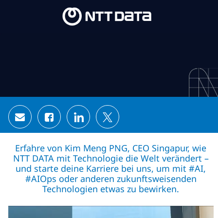
Skip to main content
Skip to main content
-
-
Share via email
Share via Facebook
Share via LinkedIn
Share via twitter
Erfahre von Kim Meng PNG, CEO Singapur, wie
NTT DATA mit Technologie die Welt verändert –
und starte deine Karriere bei uns, um mit #AI,
#AIOps oder anderen zukunftsweisenden
Technologien etwas zu bewirken.