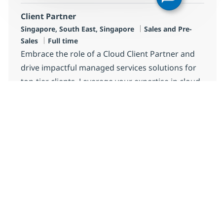
Client Partner
Standort
Kategorie
Singapore, South East, Singapore
Sales and Pre-
Jobtyp
Sales
Full time
Embrace the role of a Cloud Client Partner and
drive impactful managed services solutions for
top-tier clients. Leverage your expertise in cloud
platforms, sales strategy, and client relationship
management to close deals and shape
transformation journeys. Collaborate with
industry leaders and make a real difference in
digital innovation. Grow your career with NTT
DATA.
Client Partner
Jetzt bewerben
Speichern Client Partner R-145112
Client Partner