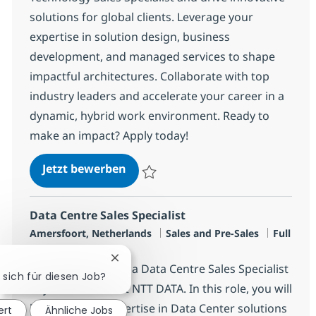
solutions for global clients. Leverage your
expertise in solution design, business
development, and managed services to shape
impactful architectures. Collaborate with top
industry leaders and accelerate your career in a
dynamic, hybrid work environment. Ready to
make an impact? Apply today!
Senior Networking Technology Sal
Jetzt bewerben
Speichern Senior Networking Technology S
Data Centre Sales Specialist
Standort
Kategorie
Jobtyp
Amersfoort, Netherlands
Sales and Pre-Sales
Full
time
Chatbot-Benachrichtigung schließen
We are looking for a Data Centre Sales Specialist
e sich für diesen Job?
to join our team at NTT DATA. In this role, you will
leverage your expertise in Data Center solutions
ert
Ähnliche Jobs