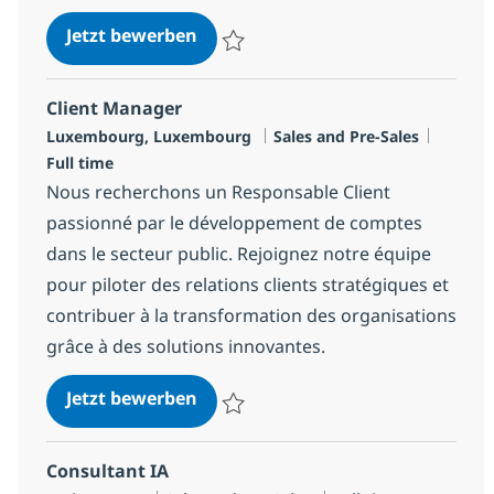
Data Centre Technology Sales Spec
Jetzt bewerben
Speichern Data Centre Technology Sales S
Client Manager
Standort
Kategorie
Jobtyp
Luxembourg, Luxembourg
Sales and Pre-Sales
Full time
Nous recherchons un Responsable Client
passionné par le développement de comptes
dans le secteur public. Rejoignez notre équipe
pour piloter des relations clients stratégiques et
contribuer à la transformation des organisations
grâce à des solutions innovantes.
Client Manager
Jetzt bewerben
Speichern Client Manager R-146837
Consultant IA