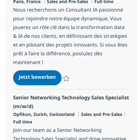
Standort
Kategorie
Jobtyp
Paris, France
Sales and Pre-Sales
Full time
Nous recherchons un Consultant IA passionné
pour rejoindre notre équipe dynamique. Vous
jouerez un rôle clé dans la transformation data
& IA de nos clients, en définissant des stratégies
et en pilotant des projets innovants. Si vous êtes
prêt à faire la différence, postulez dès
maintenant !
Consultant IA
Jetzt bewerben
Speichern Consultant IA R-146404
Senior Networking Technology Sales Specialist
(m/w/d)
Standort
Kategorie
Jobty
Opfikon, Zurich, Switzerland
Sales and Pre-Sales
Full time
Join our team as a Senior Networking
Technology Sales Specialist and drive innovative