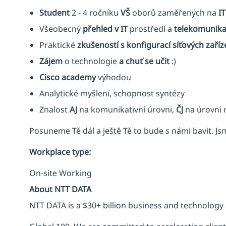
Student
2 - 4 ročníku
VŠ
oborů zaměřených na
I
Všeobecný
přehled v IT
prostředí a
telekomunika
Praktické
zkušeností s konfigurací síťových zaříz
Zájem
o technologie
a chuť se učit
:)
Cisco academy
výhodou
Analytické myšlení, schopnost syntézy
Znalost
AJ
na komunikativní úrovni,
ČJ
na úrovni 
Posuneme Tě dál a ještě Tě to bude s námi bavit. J
Workplace type
:
On-site Working
About NTT DATA
NTT DATA is a $30+ billion business and technology 