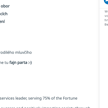
T obor
We
cích
vo
fi
ení
Be
rodilého mluvčího
sme tu
fajn parta :-)
services leader, serving 75% of the Fortune