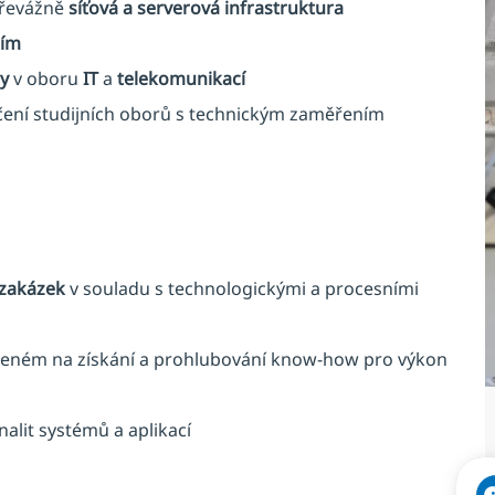
řevážně
síťová a serverová infrastruktura
iím
ly
v oboru
IT
a
telekomunikací
ení studijních oborů s technickým zaměřením
 zakázek
v souladu s technologickými a procesními
ném na získání a prohlubování know-how pro výkon
alit systémů a aplikací