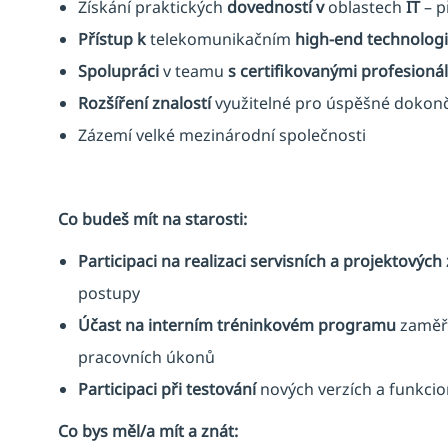
Získání praktických
dovedností
v
oblastech
IT
– p
Přístup k
telekomunikačním
high-end technolog
Spolupráci
v teamu
s certifikovanými profesioná
Rozšíření
znalostí
využitelné pro úspěšné dokonč
Zázemí velké mezinárodní společnosti
Co budeš mít na starosti:
Participaci na
realizaci
servisních a projektových
postupy
Účast na interním
tréninkovém programu
zaměře
pracovních úkonů
Participaci při testování
nových verzích a funkcion
Co bys měl/a mít a znát: