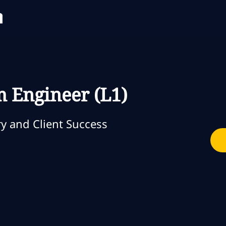
Skip to main content
Skip to main content
m Engineer (L1)
ry and Client Success