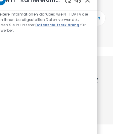
Du erhältst einmal pro Woche Updates
Aktivierte Chatbot-S
E-Mail-Adresse eingeben (erforderlich)
itere Informationen darüber, wie NTT DATA die
Absenden
n Ihnen bereitgestellten Daten verwendet,
nden Sie in unserer
Datenschutzerklärung
für
werber.
Benachrichtigungen verwalten
Erhalte personalisierte
Jobempfehlungen basierend auf
deinen Interessen.
Jetzt starten