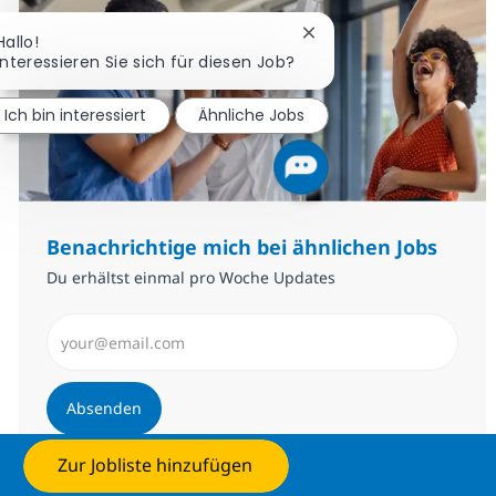
Chatbot-Benachrichtigu
Hallo!
Interessieren Sie sich für diesen Job?
Ich bin interessiert
Ähnliche Jobs
Benachrichtige mich bei ähnlichen Jobs
Du erhältst einmal pro Woche Updates
E-Mail-Adresse eingeben (erforderlich)
Absenden
Zur Jobliste hinzufügen
Jetzt bewerben
Benachrichtigungen verwalten