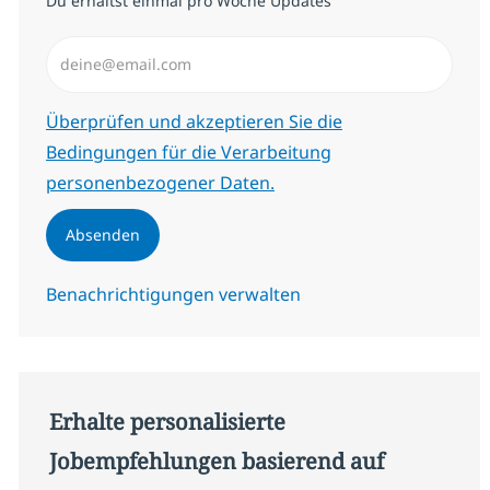
Du erhältst einmal pro Woche Updates
E-Mail-Adresse eingeben (erforderlich)
Erforderlich
Überprüfen und akzeptieren Sie die
Bedingungen für die Verarbeitung
personenbezogener Daten.
Absenden
Benachrichtigungen verwalten
Erhalte personalisierte
Jobempfehlungen basierend auf