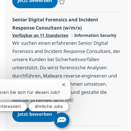
Jetzt bewerben
Speichern (Senior) Technical Consultant
Senior Digital Forensics and Incident
Response Consultant (w/m/x)
Kategorie
Verfügbar an 11 Standorten
Information Security
Wir suchen einen erfahrenen Senior Digital
Forensics and Incident Response Consultant, der
unsere Kunden bei Sicherheitsvorfällen
unterstützt. Du wirst forensische Analysen
durchführen, Malware reverse-engineeren und
Incident Response Maßnahmen umsetzen.
Chatbot-Benachrichtigung schl
Werde Teil unseres Teams und gestalte die
eren Sie sich für diesen Job?
digitale Sicherheit aktiv mit!
interessiert
Ähnliche Jobs
Senior Digital Forensics and Inc
Jetzt bewerben
Speichern Senior Digital Forensics and In