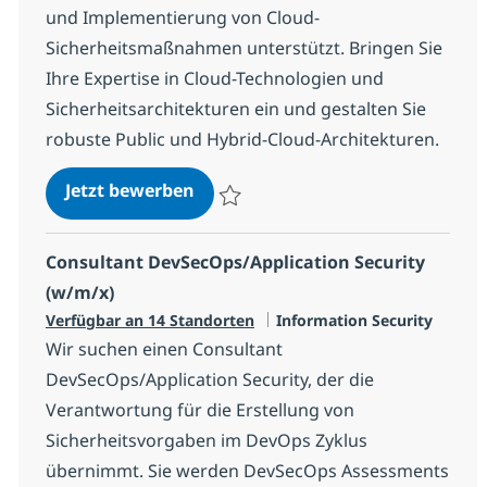
und Implementierung von Cloud-
Sicherheitsmaßnahmen unterstützt. Bringen Sie
Ihre Expertise in Cloud-Technologien und
Sicherheitsarchitekturen ein und gestalten Sie
robuste Public und Hybrid-Cloud-Architekturen.
Architect Cloud Security (w/m/x)
Jetzt bewerben
Speichern Architect Cloud Security (w/m
Consultant DevSecOps/Application Security
(w/m/x)
Kategorie
Verfügbar an 14 Standorten
Information Security
Wir suchen einen Consultant
DevSecOps/Application Security, der die
Verantwortung für die Erstellung von
Sicherheitsvorgaben im DevOps Zyklus
übernimmt. Sie werden DevSecOps Assessments