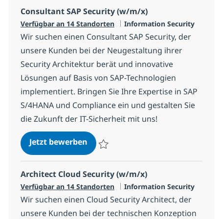
Consultant SAP Security (w/m/x)
Kategorie
Verfügbar an 14 Standorten
Information Security
Wir suchen einen Consultant SAP Security, der
unsere Kunden bei der Neugestaltung ihrer
Security Architektur berät und innovative
Lösungen auf Basis von SAP-Technologien
implementiert. Bringen Sie Ihre Expertise in SAP
S/4HANA und Compliance ein und gestalten Sie
die Zukunft der IT-Sicherheit mit uns!
Consultant SAP Security (w/m/x)
Jetzt bewerben
Speichern Consultant SAP Security (w/m/
Architect Cloud Security (w/m/x)
Kategorie
Verfügbar an 14 Standorten
Information Security
Wir suchen einen Cloud Security Architect, der
unsere Kunden bei der technischen Konzeption