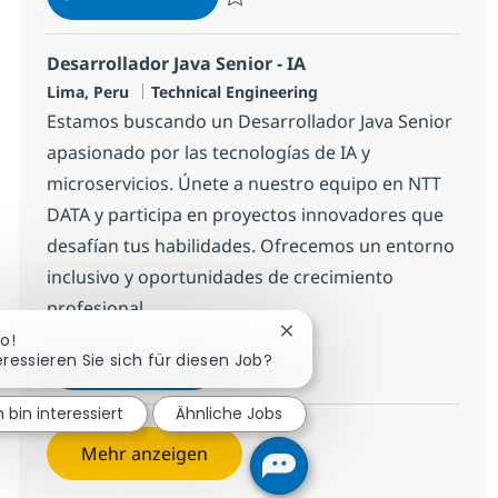
Speichern Backend Java (Microservicios)
Desarrollador Java Senior - IA
Standort
Kategorie
Lima, Peru
Technical Engineering
Estamos buscando un Desarrollador Java Senior
apasionado por las tecnologías de IA y
microservicios. Únete a nuestro equipo en NTT
DATA y participa en proyectos innovadores que
desafían tus habilidades. Ofrecemos un entorno
inclusivo y oportunidades de crecimiento
profesional.
Chatbot-Benachrichtigung
lo!
Desarrollador Java Senior - IA
Jetzt bewerben
eressieren Sie sich für diesen Job?
Speichern Desarrollador Java Senior - IA
h bin interessiert
Ähnliche Jobs
Mehr anzeigen