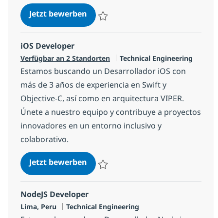
Android Developer - Senior
Jetzt bewerben
Speichern Android Developer - Senior a
iOS Developer
Kategorie
Verfügbar an 2 Standorten
Technical Engineering
Estamos buscando un Desarrollador iOS con
más de 3 años de experiencia en Swift y
Objective-C, así como en arquitectura VIPER.
Únete a nuestro equipo y contribuye a proyectos
innovadores en un entorno inclusivo y
colaborativo.
iOS Developer
Jetzt bewerben
Speichern iOS Developer 1c7620158a215
NodeJS Developer
Standort
Kategorie
Lima, Peru
Technical Engineering