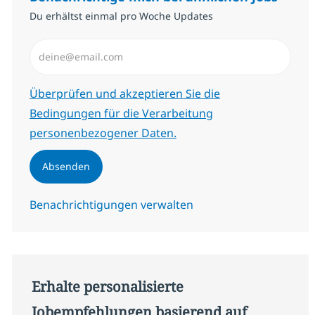
Du erhältst einmal pro Woche Updates
E-Mail-Adresse eingeben (erforderlich)
Erforderlich
Überprüfen und akzeptieren Sie die
Bedingungen für die Verarbeitung
personenbezogener Daten.
Absenden
Benachrichtigungen verwalten
Erhalte personalisierte
Jobempfehlungen basierend auf