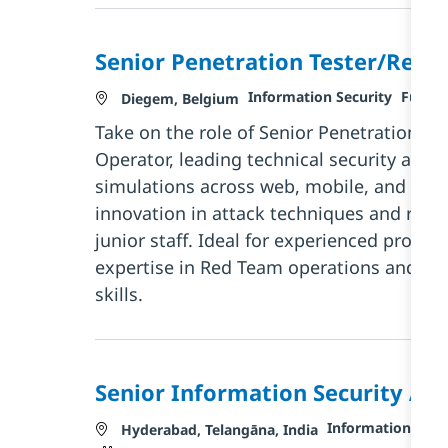
Senior Penetration Tester/Red 
Kategorie
Job Ty
Information Security
Full t
Standort
Diegem, Belgium
Take on the role of Senior Penetration T
Operator, leading technical security ass
simulations across web, mobile, and clo
innovation in attack techniques and rese
junior staff. Ideal for experienced profes
expertise in Red Team operations and s
skills.
Senior Information Security Ana
Kategorie
Information Secu
Standort
Hyderabad, Telangāna, India