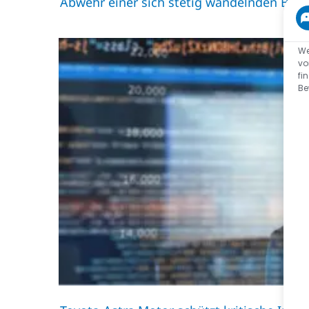
Abwehr einer sich stetig wandelnden Bed
We
vo
fi
Be