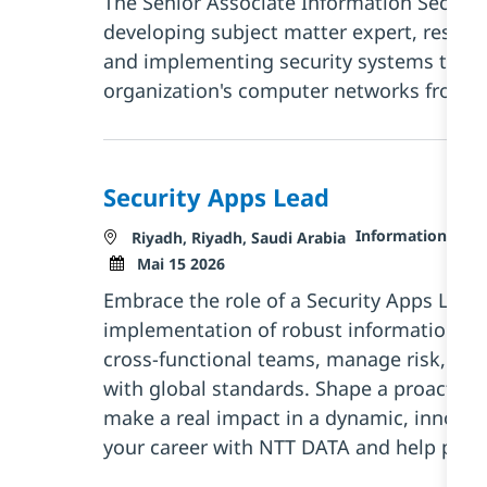
The Senior Associate Information Security
developing subject matter expert, respon
and implementing security systems to pr
organization's computer networks fro...
Security Apps Lead
Kategorie
Information Secu
Standort
Riyadh, Riyadh, Saudi Arabia
Posted Date
Mai 15 2026
Embrace the role of a Security Apps Lead 
implementation of robust information sec
cross-functional teams, manage risk, an
with global standards. Shape a proactive 
make a real impact in a dynamic, innova
your career with NTT DATA and help protec