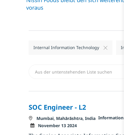
voraus
Internal Information Technology
Inform
Aus der Liste unten auswählen
SOC Engineer - L2
Kategorie
Information Secu
Standort
Mumbai, Mahārāshtra, India
Posted Date
November 13 2024