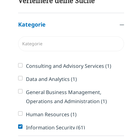
Verfeinere deine Suche
Kategorie
Kategorie
Stelle
Consulting and Advisory Services
(
1
)
Stelle
Data and Analytics
(
1
)
General Business Management,
Stelle
Operations and Administration
(
1
)
Stelle
Human Resources
(
1
)
Jobs
Information Security
(
61
)
Jobs