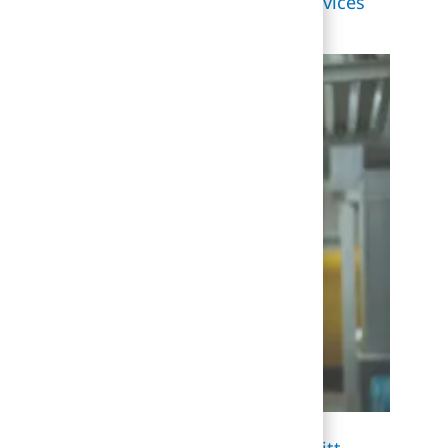
rmationssysteme mit Cybersecurity-Services
ckelnden Cyberbedrohungen einen Schritt