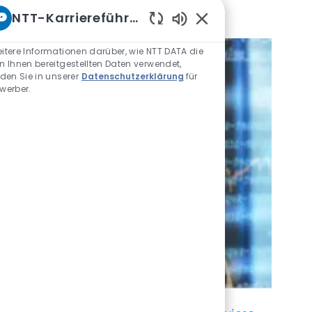
rohungslage
NTT-Karriereführer
Aktivierte Chatbot-S
itere Informationen darüber, wie NTT DATA die
n Ihnen bereitgestellten Daten verwendet,
nden Sie in unserer
Datenschutzerklärung
für
werber.