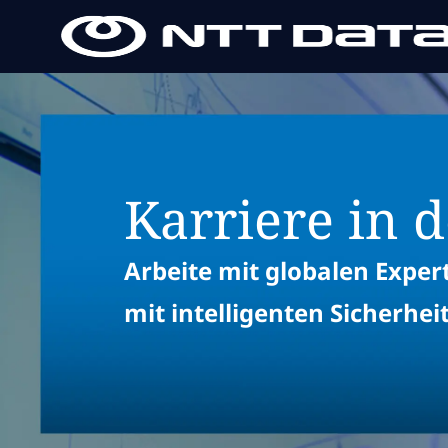
-
-
Karriere in 
Arbeite mit globalen Exp
mit intelligenten Sicherhe