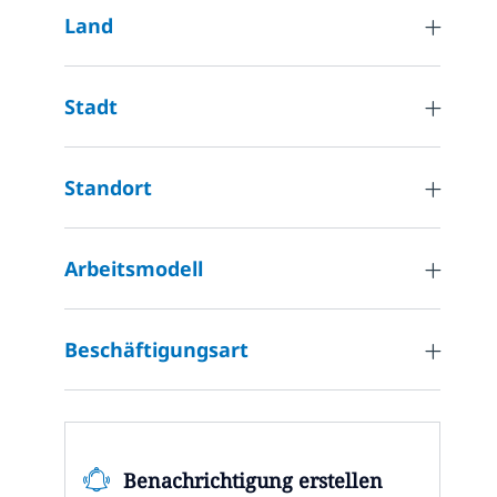
Internal Information Technology
(
50
)
Land
Jobs
Other
(
4
)
Stelle
Project and Programme Management
(
1
)
Stadt
Jobs
Sales and Pre-Sales
(
2
)
Stelle
Standort
Strategy and Planning
(
1
)
Jobs
Technical Engineering
(
36
)
Arbeitsmodell
Beschäftigungsart
Benachrichtigung erstellen