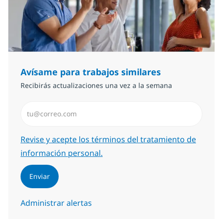
Avísame para trabajos similares
Recibirás actualizaciones una vez a la semana
Introduzca dirección de correo electrónico (Obligator
Required
Revise y acepte los términos del tratamiento de
información personal.
Enviar
Administrar alertas