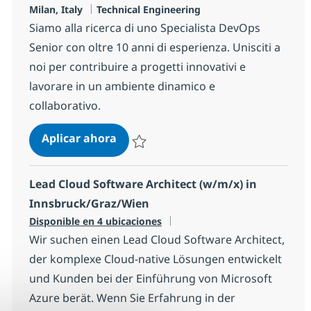
Ubicación
Categoría
Milan, Italy
Technical Engineering
Siamo alla ricerca di uno Specialista DevOps
Senior con oltre 10 anni di esperienza. Unisciti a
noi per contribuire a progetti innovativi e
lavorare in un ambiente dinamico e
collaborativo.
DevOps Specialist Senior
Aplicar ahora
Salvar DevOps Specialist Senior e7a62c08d
Lead Cloud Software Architect (w/m/x) in
Innsbruck/Graz/Wien
Disponible en 4 ubicaciones
Wir suchen einen Lead Cloud Software Architect,
der komplexe Cloud-native Lösungen entwickelt
und Kunden bei der Einführung von Microsoft
Azure berät. Wenn Sie Erfahrung in der