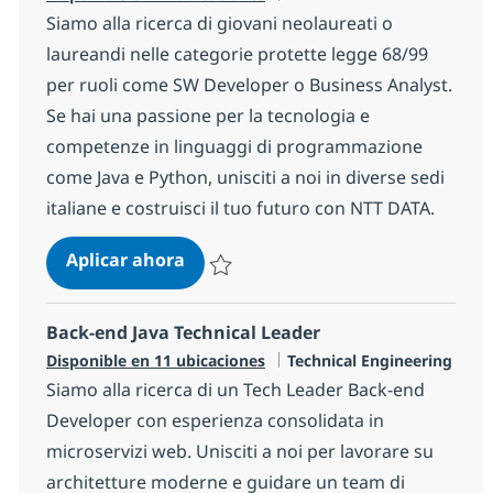
Siamo alla ricerca di giovani neolaureati o
laureandi nelle categorie protette legge 68/99
per ruoli come SW Developer o Business Analyst.
Se hai una passione per la tecnologia e
competenze in linguaggi di programmazione
come Java e Python, unisciti a noi in diverse sedi
italiane e costruisci il tuo futuro con NTT DATA.
Junior IT Consultant/Developer - ca
Aplicar ahora
Salvar Junior IT Consultant/Developer - cate
Back-end Java Technical Leader
Categoría
Disponible en 11 ubicaciones
Technical Engineering
Siamo alla ricerca di un Tech Leader Back-end
Developer con esperienza consolidata in
microservizi web. Unisciti a noi per lavorare su
architetture moderne e guidare un team di