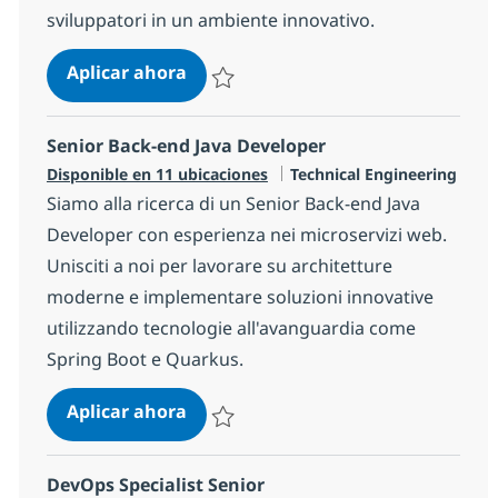
sviluppatori in un ambiente innovativo.
Back-end Java Technical Leader
Aplicar ahora
Salvar Back-end Java Technical Leader b2f
Senior Back-end Java Developer
Categoría
Disponible en 11 ubicaciones
Technical Engineering
Siamo alla ricerca di un Senior Back-end Java
Developer con esperienza nei microservizi web.
Unisciti a noi per lavorare su architetture
moderne e implementare soluzioni innovative
utilizzando tecnologie all'avanguardia come
Spring Boot e Quarkus.
Senior Back-end Java Developer
Aplicar ahora
Salvar Senior Back-end Java Developer 12f
DevOps Specialist Senior