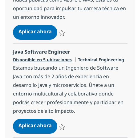
oportunidad para impulsar tu carrera técnica en
un entorno innovador.
Especialista en desarrollo Devops y
Aplicar ahora
Salvar Especialista en desarrollo Devops y
Java Software Engineer
Categoría
Disponible en 5 ubicaciones
Technical Engineering
Estamos buscando un Ingeniero de Software
Java con más de 2 años de experiencia en
desarrollo Java y microservicios. Únete a un
entorno multicultural y colaborativo donde
podrás crecer profesionalmente y participar en
proyectos de alto impacto.
Java Software Engineer
Aplicar ahora
Salvar Java Software Engineer 17f0d5a2ccd