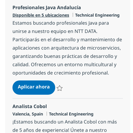
Profesionales Java Andalucía
Categoría
Disponible en 5 ubicaciones
Technical Engineering
Estamos buscando profesionales Java para
unirse a nuestro equipo en NTT DATA.
Participarás en el desarrollo y mantenimiento de
aplicaciones con arquitectura de microservicios,
garantizando buenas prácticas de desarrollo y
calidad. Ofrecemos un entorno multicultural y
oportunidades de crecimiento profesional.
Profesionales Java Andalucía
Aplicar ahora
Salvar Profesionales Java Andalucía c854d
Analista Cobol
Ubicación
Categoría
Valencia, Spain
Technical Engineering
¡Estamos buscando un Analista Cobol con más
de 5 años de experiencia! Únete a nuestro