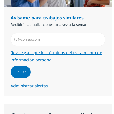
Avísame para trabajos similares
Recibirás actualizaciones una vez a la semana
Introduzca dirección de correo electrónico (Obligator
Required
Revise y acepte los términos del tratamiento de
información personal.
Enviar
Administrar alertas