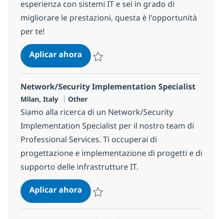
esperienza con sistemi IT e sei in grado di
migliorare le prestazioni, questa è l'opportunità
per te!
Network Engineer
Aplicar ahora
Salvar Network Engineer 170e06b2ebf1ba0
Network/Security Implementation Specialist
Ubicación
Categoría
Milan, Italy
Other
Siamo alla ricerca di un Network/Security
Implementation Specialist per il nostro team di
Professional Services. Ti occuperai di
progettazione e implementazione di progetti e di
supporto delle infrastrutture IT.
Network/Security Implementation 
Aplicar ahora
Salvar Network/Security Implementation Sp