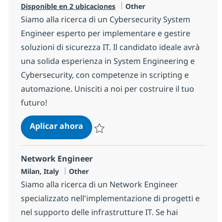
Categoría
Disponible en 2 ubicaciones
Other
Siamo alla ricerca di un Cybersecurity System
Engineer esperto per implementare e gestire
soluzioni di sicurezza IT. Il candidato ideale avrà
una solida esperienza in System Engineering e
Cybersecurity, con competenze in scripting e
automazione. Unisciti a noi per costruire il tuo
futuro!
Cybersecurity System Engineer
Aplicar ahora
Salvar Cybersecurity System Engineer 624
Network Engineer
Ubicación
Categoría
Milan, Italy
Other
Siamo alla ricerca di un Network Engineer
specializzato nell'implementazione di progetti e
nel supporto delle infrastrutture IT. Se hai