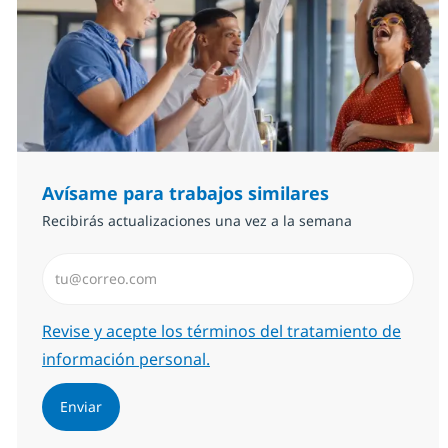
Avísame para trabajos similares
Recibirás actualizaciones una vez a la semana
Introduzca dirección de correo electrónico (Obligator
Required
Revise y acepte los términos del tratamiento de
información personal.
Enviar