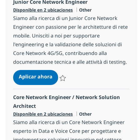
Junior Core Network Engineer
Categoría
Disponible en 2 ubicaciones
Other
Siamo alla ricerca di un Junior Core Network
Engineer con passione per le architetture di rete
mobile. Unisciti a noi per supportare
l'engineering e la validazione delle soluzioni di
Core Network 4G/5G, contribuendo alla
documentazione tecnica e alle attività di testing.
Junior Core Network Engineer
Aplicar ahora
Salvar Junior Core Network Engineer 5646
Core Network Engineer / Network Solution
Architect
Categoría
Disponible en 2 ubicaciones
Other
Siamo alla ricerca di un Core Network Engineer
esperto in Data e Voice Core per progettare e
implementare soluzioni innovative nel settore