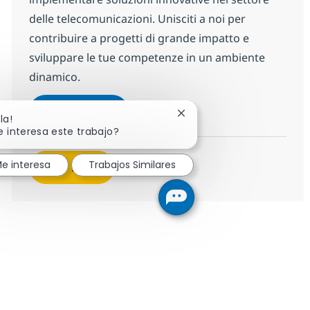
delle telecomunicazioni. Unisciti a noi per
contribuire a progetti di grande impatto e
sviluppare le tue competenze in un ambiente
dinamico.
Core Network Engineer / Network S
Aplicar ahora
Cerrar notificación de cha
la!
Salvar Core Network Engineer / Network So
e interesa este trabajo?
e interesa
Trabajos Similares
Ver más