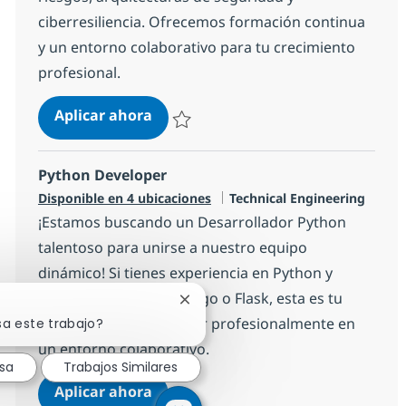
ciberresiliencia. Ofrecemos formación continua
y un entorno colaborativo para tu crecimiento
profesional.
Cibersecurity
Aplicar ahora
Salvar Cibersecurity 2b1b8fe64a30c00
Python Developer
Categoría
Disponible en 4 ubicaciones
Technical Engineering
¡Estamos buscando un Desarrollador Python
talentoso para unirse a nuestro equipo
dinámico! Si tienes experiencia en Python y
frameworks como Django o Flask, esta es tu
Cerrar notificación de chatbot
oportunidad para crecer profesionalmente en
sa este trabajo?
un entorno colaborativo.
esa
Trabajos Similares
Python Developer
Aplicar ahora