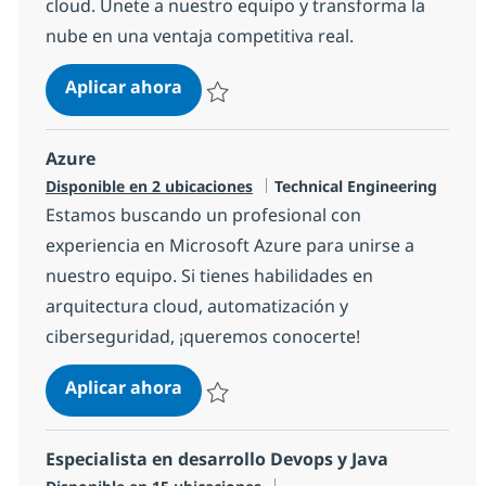
cloud. Únete a nuestro equipo y transforma la
nube en una ventaja competitiva real.
AWS
Aplicar ahora
Salvar AWS 63c01f53e10a600
Azure
Categoría
Disponible en 2 ubicaciones
Technical Engineering
Estamos buscando un profesional con
experiencia en Microsoft Azure para unirse a
nuestro equipo. Si tienes habilidades en
arquitectura cloud, automatización y
ciberseguridad, ¡queremos conocerte!
Azure
Aplicar ahora
Salvar Azure 56a1fb3b4880300
Especialista en desarrollo Devops y Java