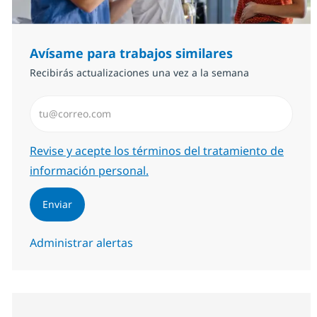
Avísame para trabajos similares
Recibirás actualizaciones una vez a la semana
Introduzca dirección de correo electrónico (Obligator
Required
Revise y acepte los términos del tratamiento de
información personal.
Enviar
Administrar alertas