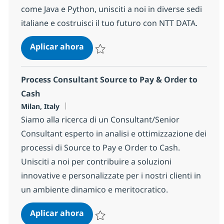
come Java e Python, unisciti a noi in diverse sedi
italiane e costruisci il tuo futuro con NTT DATA.
Junior IT Consultant/Developer - ca
Aplicar ahora
Salvar Junior IT Consultant/Developer - cate
Process Consultant Source to Pay & Order to
Cash
Ubicación
Milan, Italy
Siamo alla ricerca di un Consultant/Senior
Consultant esperto in analisi e ottimizzazione dei
processi di Source to Pay e Order to Cash.
Unisciti a noi per contribuire a soluzioni
innovative e personalizzate per i nostri clienti in
un ambiente dinamico e meritocratico.
Process Consultant Source to Pay &
Aplicar ahora