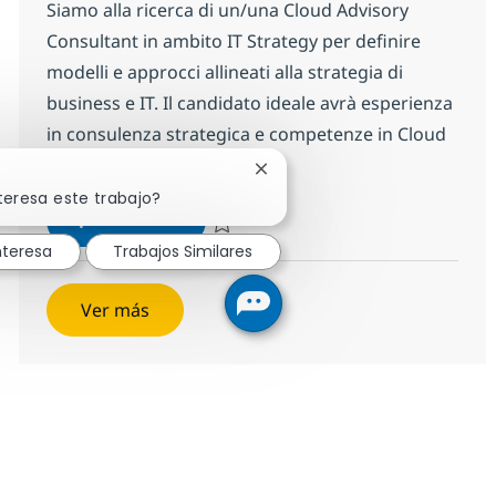
Siamo alla ricerca di un/una Cloud Advisory
Consultant in ambito IT Strategy per definire
modelli e approcci allineati alla strategia di
business e IT. Il candidato ideale avrà esperienza
in consulenza strategica e competenze in Cloud
Governance e FinOps.
Cerrar notificación de chatbo
teresa este trabajo?
Cloud Advisory Consultant in ambit
Aplicar ahora
Salvar Cloud Advisory Consultant in ambito
nteresa
Trabajos Similares
Ver más