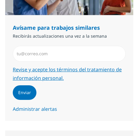
Avísame para trabajos similares
Recibirás actualizaciones una vez a la semana
Introduzca dirección de correo electrónico (Obligator
Required
Revise y acepte los términos del tratamiento de
información personal.
Enviar
Administrar alertas