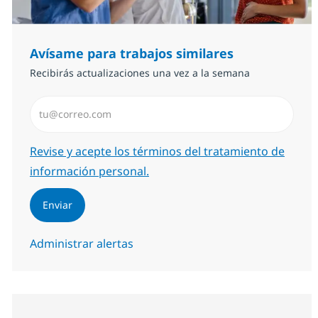
Avísame para trabajos similares
Recibirás actualizaciones una vez a la semana
Introduzca dirección de correo electrónico (Obligator
Required
Revise y acepte los términos del tratamiento de
información personal.
Enviar
Administrar alertas