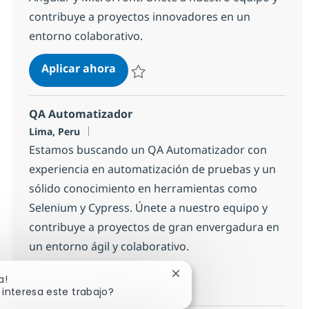
contribuye a proyectos innovadores en un
entorno colaborativo.
Desarrollador Frontend Angular
Aplicar ahora
Salvar Desarrollador Frontend Angular 1d
QA Automatizador
Ubicación
Lima, Peru
Estamos buscando un QA Automatizador con
experiencia en automatización de pruebas y un
sólido conocimiento en herramientas como
Selenium y Cypress. Únete a nuestro equipo y
contribuye a proyectos de gran envergadura en
un entorno ágil y colaborativo.
QA Automatizador
Aplicar ahora
Cerrar notificación de chat
a!
 interesa este trabajo?
Salvar QA Automatizador 11813b1efe61b50