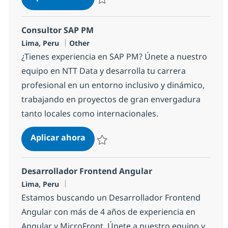
Salvar Agile Coach 128f1afaf8d9a40
Consultor SAP PM
Ubicación
Categoría
Lima, Peru
Other
¿Tienes experiencia en SAP PM? Únete a nuestro
equipo en NTT Data y desarrolla tu carrera
profesional en un entorno inclusivo y dinámico,
trabajando en proyectos de gran envergadura
tanto locales como internacionales.
Consultor SAP PM
Aplicar ahora
Salvar Consultor SAP PM 6ddf02e33bda100
Desarrollador Frontend Angular
Ubicación
Lima, Peru
Estamos buscando un Desarrollador Frontend
Angular con más de 4 años de experiencia en
Angular y MicroFront. Únete a nuestro equipo y