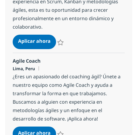
experiencia en Scrum, Kanban y metodologías
ágiles, esta es tu oportunidad para crecer
profesionalmente en un entorno dinámico y
colaborativo.
Agile Team Facilitator
Aplicar ahora
Salvar Agile Team Facilitator 4e29cf39cdf9b
Agile Coach
Ubicación
Lima, Peru
¿Eres un apasionado del coaching ágil? Únete a
nuestro equipo como Agile Coach y ayuda a
transformar la forma en que trabajamos.
Buscamos a alguien con experiencia en
metodologías ágiles y un enfoque en el
desarrollo de software. ¡Aplica ahora!
Agile Coach
Aplicar ahora