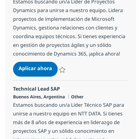
Estamos buscando un/a Líder de Proyectos
Dynamics para unirse a nuestro equipo. Lidera
proyectos de implementación de Microsoft
Dynamics, gestiona relaciones con clientes y
coordina equipos técnicos. Si tienes experiencia
en gestión de proyectos ágiles y un sólido
conocimiento de Dynamics 365, ¡aplica ahora!
Project Leader Dynamics
Aplicar ahora
Salvar Project Leader Dynamics 10f54480b
Technical Lead SAP
Ubicación
Categoría
Buenos Aires, Argentina
Other
Estamos buscando un/a Líder Técnico SAP para
unirse a nuestro equipo en NTT DATA. Si tienes
más de 8 años de experiencia en liderazgo de
proyectos SAP y un sólido conocimiento en