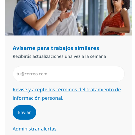
Avísame para trabajos similares
Recibirás actualizaciones una vez a la semana
Introduzca dirección de correo electrónico (Obligator
Required
Revise y acepte los términos del tratamiento de
información personal.
Enviar
Administrar alertas