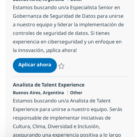
Estamos buscando un/a Especialista Senior en
Gobernanza de Seguridad de Datos para unirse
a nuestro equipo y liderar la implementación de
controles de seguridad de datos. Si tienes
experiencia en ciberseguridad y un enfoque en
la innovación, ¡aplica ahora!
Senior Data Security Governance Sp
Aplicar ahora
Salvar Senior Data Security Governance Sp
Analista de Talent Experience
Ubicación
Categoría
Buenos Aires, Argentina
Other
Estamos buscando un/a Analista de Talent
Experience para unirse a nuestro equipo. Serás
responsable de implementar iniciativas de
Cultura, Clima, Diversidad e Inclusión,
asegurando una experiencia positiva a lo largo