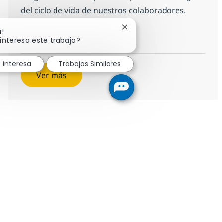
del ciclo de vida de nuestros colaboradores.
Cerrar notificación de chat
a!
Analista de Talent Experience
Aplicar ahora
interesa este trabajo?
Salvar Analista de Talent Experience 74c95
 interesa
Trabajos Similares
Ver más