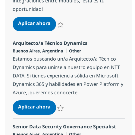
integraciones entre módulos, ¡esta es tu
oportunidad!
Technical Lead SAP
Aplicar ahora
Salvar Technical Lead SAP 5e1b91cfedd660
Arquitecto/a Técnico Dynamics
Ubicación
Categoría
Buenos Aires, Argentina
Other
Estamos buscando un/a Arquitecto/a Técnico
Dynamics para unirse a nuestro equipo en NTT
DATA. Si tienes experiencia sólida en Microsoft
Dynamics 365 y habilidades en Power Platform y
Azure, ¡queremos conocerte!
Arquitecto/a Técnico Dynamics
Aplicar ahora
Salvar Arquitecto/a Técnico Dynamics 896
Senior Data Security Governance Specialist
Ubicación
Categoría
Buenos Aires, Argentina
Other