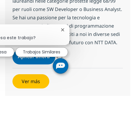
laureandi nelle categorie protette legge 68/99
per ruoli come SW Developer o Business Analyst.
Se hai una passione per la tecnologia e
competenze in linguaggi di programmazione
Cerrar notificación de chatbot
come Java e Python, unisciti a noi in diverse sedi
esa este trabajo?
italiane e costruisci il tuo futuro con NTT DATA.
esa
Trabajos Similares
Junior IT Consultant/Developer - ca
Aplicar ahora
Salvar Junior IT Consultant/Developer - cate
Ver más