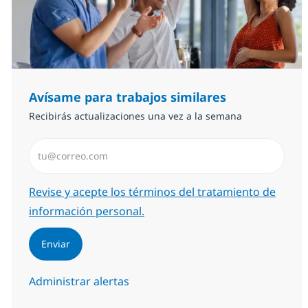
Avísame para trabajos similares
Recibirás actualizaciones una vez a la semana
Introduzca dirección de correo electrónico (Obligator
Required
Revise y acepte los términos del tratamiento de
información personal.
Enviar
Administrar alertas