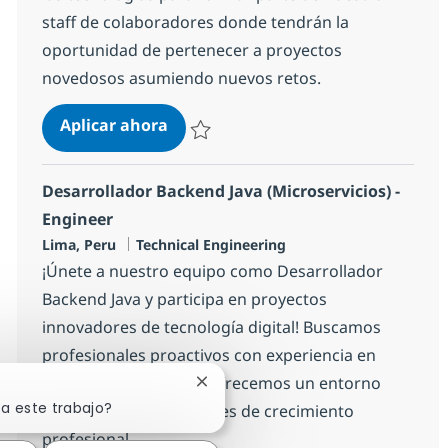
staff de colaboradores donde tendrán la
oportunidad de pertenecer a proyectos
novedosos asumiendo nuevos retos.
Backend Microservicios - Java
Aplicar ahora
Salvar Backend Microservicios - Java 13eb
Desarrollador Backend Java (Microservicios) -
Engineer
Ubicación
Categoría
Lima, Peru
Technical Engineering
¡Únete a nuestro equipo como Desarrollador
Backend Java y participa en proyectos
innovadores de tecnología digital! Buscamos
profesionales proactivos con experiencia en
microservicios y Java. Ofrecemos un entorno
Cerrar notificación de chatbot
sa este trabajo?
inclusivo y oportunidades de crecimiento
profesional.