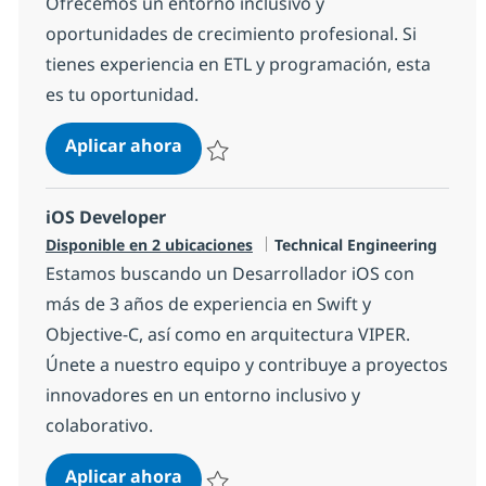
Ofrecemos un entorno inclusivo y
oportunidades de crecimiento profesional. Si
tienes experiencia en ETL y programación, esta
es tu oportunidad.
Data Engineer
Aplicar ahora
Salvar Data Engineer 1365284ceda6600
iOS Developer
Categoría
Disponible en 2 ubicaciones
Technical Engineering
Estamos buscando un Desarrollador iOS con
más de 3 años de experiencia en Swift y
Objective-C, así como en arquitectura VIPER.
Únete a nuestro equipo y contribuye a proyectos
innovadores en un entorno inclusivo y
colaborativo.
iOS Developer
Aplicar ahora