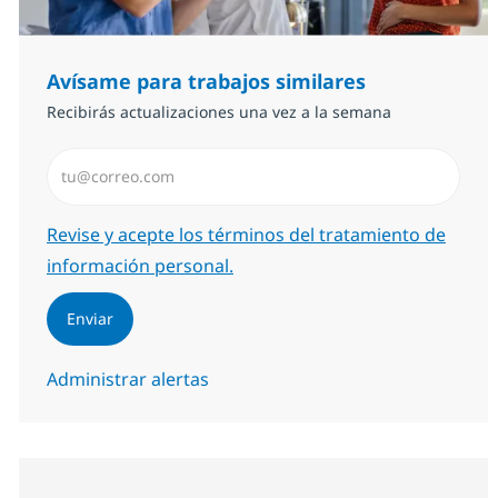
Avísame para trabajos similares
Recibirás actualizaciones una vez a la semana
Introduzca dirección de correo electrónico (Obligator
Required
Revise y acepte los términos del tratamiento de
información personal.
Enviar
Administrar alertas