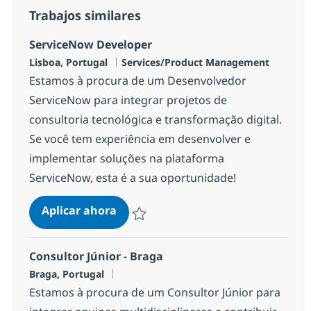
Trabajos similares
ServiceNow Developer
Ubicación
Categoría
Lisboa, Portugal
Services/Product Management
Estamos à procura de um Desenvolvedor
ServiceNow para integrar projetos de
consultoria tecnológica e transformação digital.
Se você tem experiência em desenvolver e
implementar soluções na plataforma
ServiceNow, esta é a sua oportunidade!
ServiceNow Developer
Aplicar ahora
Salvar ServiceNow Developer 639a049e175
Consultor Júnior - Braga
Ubicación
Braga, Portugal
Estamos à procura de um Consultor Júnior para