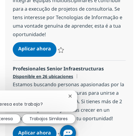
integrar equipas multidisciplinares e contribuir
para a execução de projetos de consultoria. Se
tens interesse por Tecnologias de Informação e
uma vontade genuína de aprender, esta é a tua
oportunidade!
Consultor Júnior - Braga
Aplicar ahora
Salvar Consultor Júnior - Braga b6f91bf904
Profesionales Senior Infraestructuras
Disponible en 26 ubicaciones
Estamos buscando personas apasionadas por la
tecnología y las infraestructuras para unirse a
Cerrar notificación de chatbot
nuestro equipo en NTT DATA. Si tienes más de 2
eresa este trabajo?
años de experiencia y deseas crecer en un
entorno innovador, ¡esta es tu oportunidad!
teresa
Trabajos Similares
Profesionales Senior Infraestructu
Aplicar ahora