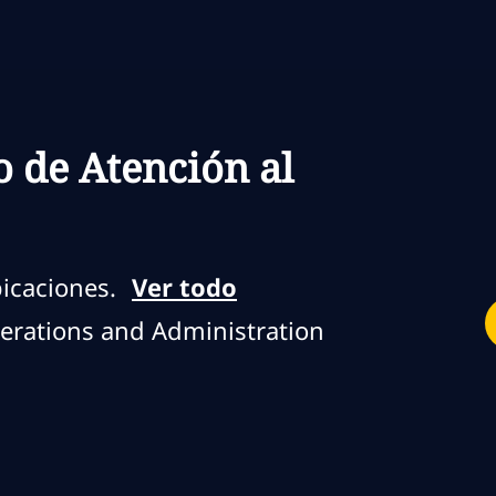
Skip to main content
Skip to main content
o de Atención al
icaciones.
Ver todo
rations and Administration