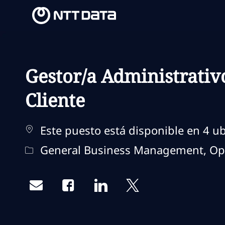
-
-
Gestor/a Administrativ
Cliente
Este puesto está disponible en 4 ub
Categoría
General Business Management, Ope
Share via email
Share via Facebook
Share via LinkedIn
Share via twitter