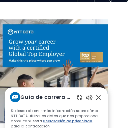
Guía de carrera de NTT
Sonidos de chat
Si desea obtener más información sobre cómo
NTT DATA utiliza los datos que nos proporciona,
consulte nuestra
Declaración de privacidad
para la contratación.