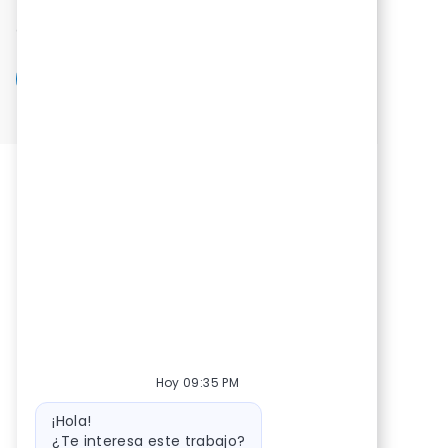
procesos para asegurar el cumplimiento de
objetivos y la satisfacción del cliente.
Coordinador/a de Atención Telefónica 
Aplicar ahora
Salvar Coordinador/a de Atención Telefónica - 
Hoy 09:35 PM
Mensaje del bot
¡Hola!
¿Te interesa este trabajo?