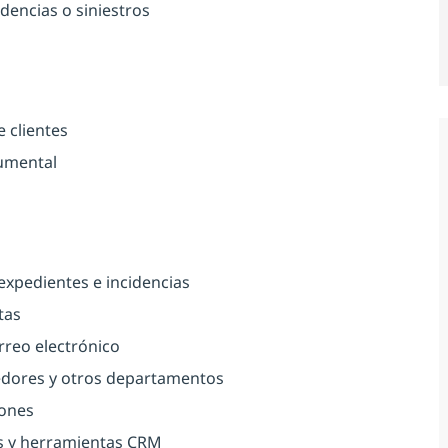
dencias o siniestros
 clientes
cumental
expedientes e incidencias
tas
orreo electrónico
edores y otros departamentos
iones
os y herramientas CRM