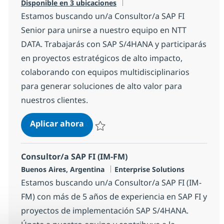
Disponible en 3 ubicaciones
Estamos buscando un/a Consultor/a SAP FI
Senior para unirse a nuestro equipo en NTT
DATA. Trabajarás con SAP S/4HANA y participarás
en proyectos estratégicos de alto impacto,
colaborando con equipos multidisciplinarios
para generar soluciones de alto valor para
nuestros clientes.
Consultor/a SAP FI SR
Aplicar ahora
Salvar Consultor/a SAP FI SR 19f0b8e046a3
Consultor/a SAP FI (IM-FM)
Ubicación
Categoría
Buenos Aires, Argentina
Enterprise Solutions
Estamos buscando un/a Consultor/a SAP FI (IM-
FM) con más de 5 años de experiencia en SAP FI y
proyectos de implementación SAP S/4HANA.