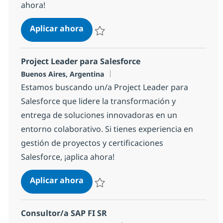
ahora!
Consultor/a SAP Controlling
Aplicar ahora
Salvar Consultor/a SAP Controlling 1dd0be
Project Leader para Salesforce
Ubicación
Buenos Aires, Argentina
Estamos buscando un/a Project Leader para
Salesforce que lidere la transformación y
entrega de soluciones innovadoras en un
entorno colaborativo. Si tienes experiencia en
gestión de proyectos y certificaciones
Salesforce, ¡aplica ahora!
Project Leader para Salesforce
Aplicar ahora
Salvar Project Leader para Salesforce 393
Consultor/a SAP FI SR