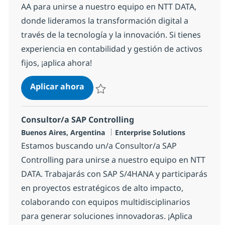
AA para unirse a nuestro equipo en NTT DATA,
donde lideramos la transformación digital a
través de la tecnología y la innovación. Si tienes
experiencia en contabilidad y gestión de activos
fijos, ¡aplica ahora!
Consultor/a SAP SR FI-AA
Aplicar ahora
Salvar Consultor/a SAP SR FI-AA 18acee8fb
Consultor/a SAP Controlling
Ubicación
Categoría
Buenos Aires, Argentina
Enterprise Solutions
Estamos buscando un/a Consultor/a SAP
Controlling para unirse a nuestro equipo en NTT
DATA. Trabajarás con SAP S/4HANA y participarás
en proyectos estratégicos de alto impacto,
colaborando con equipos multidisciplinarios
para generar soluciones innovadoras. ¡Aplica