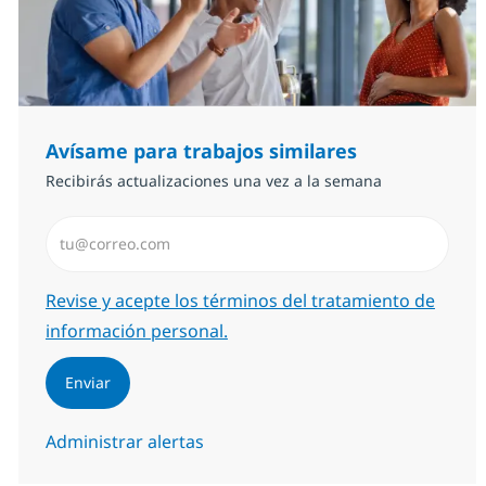
Avísame para trabajos similares
Recibirás actualizaciones una vez a la semana
Introduzca dirección de correo electrónico (Obligator
Required
Revise y acepte los términos del tratamiento de
información personal.
Enviar
Administrar alertas