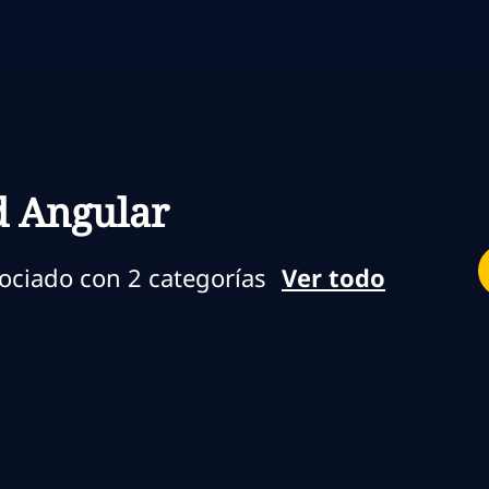
Skip to main content
Skip to main content
d Angular
sociado con 2 categorías
Ver todo