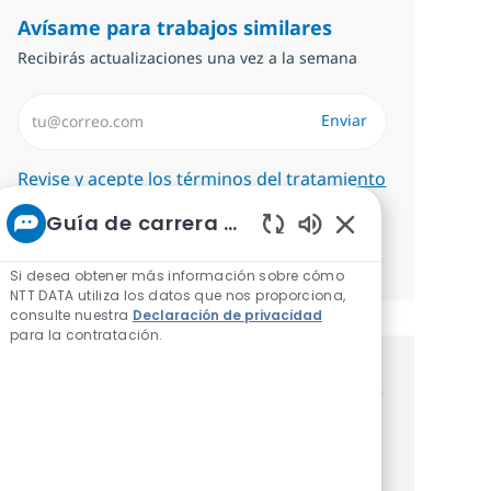
Avísame para trabajos similares
Recibirás actualizaciones una vez a la semana
Introduzca dirección de correo electrónico (Obligatorio)
Enviar
Required
Revise y acepte los términos del tratamiento
de información personal.
Guía de carrera de NTT
Sonidos de chatbot
Administrar alertas
Si desea obtener más información sobre cómo
NTT DATA utiliza los datos que nos proporciona,
consulte nuestra
Declaración de privacidad
para la contratación.
Consigue una oferta personalizada
Recomendaciones basadas en tus
intereses.