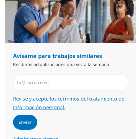
Avísame para trabajos similares
Recibirás actualizaciones una vez a la semana
Introduzca dirección de correo electrónico (Obligator
Required
Revise y acepte los términos del tratamiento de
información personal.
Enviar
Administrar alertas