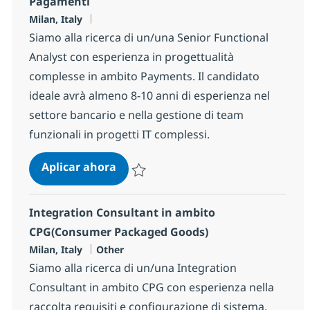
Pagamenti
Ubicación
Milan, Italy
Siamo alla ricerca di un/una Senior Functional
Analyst con esperienza in progettualità
complesse in ambito Payments. Il candidato
ideale avrà almeno 8-10 anni di esperienza nel
settore bancario e nella gestione di team
funzionali in progetti IT complessi.
Senior Functional Analyst in ambi
Aplicar ahora
Salvar Senior Functional Analyst in ambito
Integration Consultant in ambito
CPG(Consumer Packaged Goods)
Ubicación
Categoría
Milan, Italy
Other
Siamo alla ricerca di un/una Integration
Consultant in ambito CPG con esperienza nella
raccolta requisiti e configurazione di sistema.