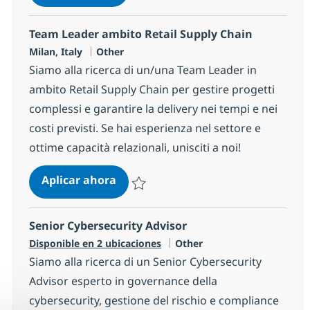
Salvar Business Analyst in ambito Industr
Team Leader ambito Retail Supply Chain
Ubicación
Categoría
Milan, Italy
Other
Siamo alla ricerca di un/una Team Leader in
ambito Retail Supply Chain per gestire progetti
complessi e garantire la delivery nei tempi e nei
costi previsti. Se hai esperienza nel settore e
ottime capacità relazionali, unisciti a noi!
Team Leader ambito Retail Supply 
Aplicar ahora
Salvar Team Leader ambito Retail Supply C
Senior Cybersecurity Advisor
Categoría
Disponible en 2 ubicaciones
Other
Siamo alla ricerca di un Senior Cybersecurity
Advisor esperto in governance della
cybersecurity, gestione del rischio e compliance