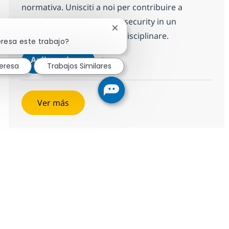
normativa. Unisciti a noi per contribuire a
modelli e processi di cybersecurity in un
Cerrar notificación de chatbot
contesto dinamico e multidisciplinare.
eresa este trabajo?
Senior Cybersecurity Advisor
Aplicar ahora
eresa
Trabajos Similares
Salvar Senior Cybersecurity Advisor 1aa86
Ver más