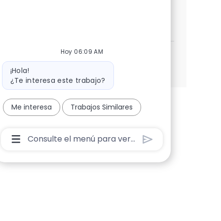
Especialista en desarrollo Devops y Ja
Aplicar ahora
Salvar Especialista en desarrollo Devops y Jav
Hoy 06:09 AM
Ver más
Mensaje del bot
¡Hola!
¿Te interesa este trabajo?
Me interesa
Trabajos Similares
Cuadro De Entrada De Usuario De Chatbot Con 