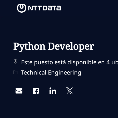
-
-
Python Developer
Este puesto está disponible en 4 ub
Categoría
Technical Engineering
Share via email
Share via Facebook
Share via LinkedIn
Share via twitter