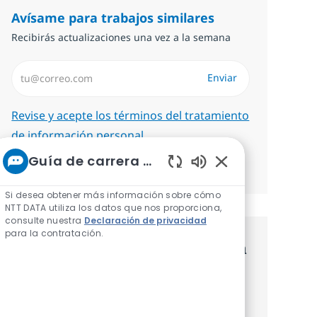
Avísame para trabajos similares
Recibirás actualizaciones una vez a la semana
Introduzca dirección de correo electrónico (Obligatorio)
Enviar
Required
Revise y acepte los términos del tratamiento
de información personal.
Guía de carrera de NTT
Administrar alertas
Sonidos de chatbot
Si desea obtener más información sobre cómo
NTT DATA utiliza los datos que nos proporciona,
consulte nuestra
Declaración de privacidad
para la contratación.
Consigue una oferta personalizada
Recomendaciones basadas en tus
intereses.