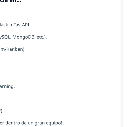
ask o FastAPI.
ySQL, MongoDB, etc.).
rum/Kanban).
arning.
).
er dentro de un gran equipo!