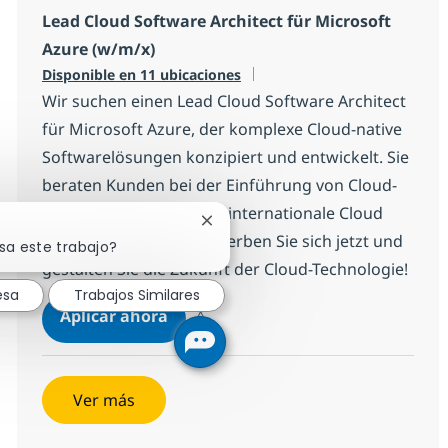
Lead Cloud Software Architect für Microsoft
Azure (w/m/x)
Disponible en 11 ubicaciones
Wir suchen einen Lead Cloud Software Architect
für Microsoft Azure, der komplexe Cloud-native
Softwarelösungen konzipiert und entwickelt. Sie
beraten Kunden bei der Einführung von Cloud-
Technologien und leiten internationale Cloud
Cerrar notificación de chatbot
Engineering Teams. Bewerben Sie sich jetzt und
sa este trabajo?
gestalten Sie die Zukunft der Cloud-Technologie!
esa
Trabajos Similares
Lead Cloud Software Architect für 
Aplicar ahora
Salvar Lead Cloud Software Architect für M
Ver más