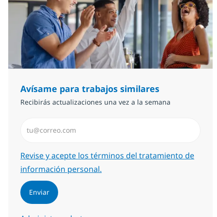
Avísame para trabajos similares
Recibirás actualizaciones una vez a la semana
Introduzca dirección de correo electrónico (Obligator
Required
Revise y acepte los términos del tratamiento de
información personal.
Enviar