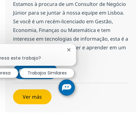
Estamos à procura de um Consultor de Negócio
Júnior para se juntar à nossa equipe em Lisboa.
Se você é um recém-licenciado em Gestão,
Economia, Finanças ou Matemática e tem
interesse em tecnologias de informação, esta é a
sua oportunidade de crescer e aprender em um
Cerrar notificación de chatbot
ambiente colaborativo.
resa este trabajo?
Consultor de Negócio Júnior - Lisbo
Aplicar ahora
eresa
Trabajos Similares
Salvar Consultor de Negócio Júnior - Lisbo
Ver más