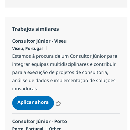
Trabajos similares
Consultor Júnior - Viseu
Ubicación
Viseu, Portugal
Estamos à procura de um Consultor Júnior para
integrar equipas multidisciplinares e contribuir
para a execução de projetos de consultoria,
análise de dados e implementação de soluções
inovadoras.
Consultor Júnior - Viseu
Aplicar ahora
Salvar Consultor Júnior - Viseu ef28b304f96
Consultor Júnior - Porto
Ubicación
Categoría
Porto, Portugal
Other