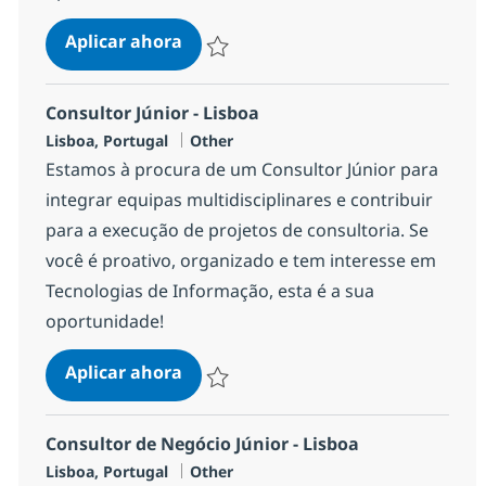
Consultor Júnior - Évora
Aplicar ahora
Salvar Consultor Júnior - Évora 61f692b0dc
Consultor Júnior - Lisboa
Ubicación
Categoría
Lisboa, Portugal
Other
Estamos à procura de um Consultor Júnior para
integrar equipas multidisciplinares e contribuir
para a execução de projetos de consultoria. Se
você é proativo, organizado e tem interesse em
Tecnologias de Informação, esta é a sua
oportunidade!
Consultor Júnior - Lisboa
Aplicar ahora
Salvar Consultor Júnior - Lisboa 875fb808d
Consultor de Negócio Júnior - Lisboa
Ubicación
Categoría
Lisboa, Portugal
Other