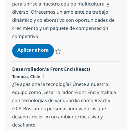
para unirse a nuestro equipo multicultural y
diverso. Ofrecemos un ambiente de trabajo
dinámico y colaborativo con oportunidades de
crecimiento y un paquete de compensación
competitivo.
Ingeniero/ de Datos
Aplicar ahora
Salvar Ingeniero/ de Datos e12362e423483
Desarrollador/a Front End (React)
Ubicación
Temuco, Chile
¿Te apasiona la tecnología? Únete a nuestro
equipo como Desarrollador Front End y trabaja
con tecnologías de vanguardia como React y
GCP. Buscamos personas innovadoras que
deseen crecer en un ambiente inclusivo y
desafiante.