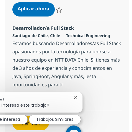
Desarrollador/a Front End (React)
Aplicar ahora
Salvar Desarrollador/a Front End (React) 7
Desarrollador/a Full Stack
Ubicación
Categoría
Santiago de Chile, Chile
Technical Engineering
Estamos buscando Desarrolladores/as Full Stack
apasionados por la tecnología para unirse a
nuestro equipo en NTT DATA Chile. Si tienes más
de 3 años de experiencia y conocimientos en
Java, SpringBoot, Angular y más, ¡esta
oportunidad es para ti!
Desarrollador/a Full Stack
Aplicar ahora
Cerrar notificación de cha
a!
 interesa este trabajo?
Salvar Desarrollador/a Full Stack 163790be
e interesa
Trabajos Similares
Ver más