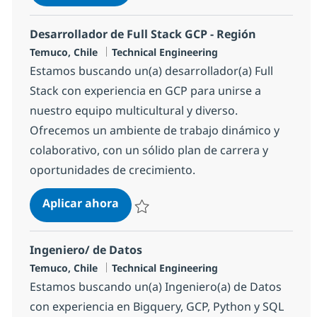
Salvar Desarrollador de Front-End GCP - R
Desarrollador de Full Stack GCP - Región
Ubicación
Categoría
Temuco, Chile
Technical Engineering
Estamos buscando un(a) desarrollador(a) Full
Stack con experiencia en GCP para unirse a
nuestro equipo multicultural y diverso.
Ofrecemos un ambiente de trabajo dinámico y
colaborativo, con un sólido plan de carrera y
oportunidades de crecimiento.
Desarrollador de Full Stack GCP - R
Aplicar ahora
Salvar Desarrollador de Full Stack GCP - R
Ingeniero/ de Datos
Ubicación
Categoría
Temuco, Chile
Technical Engineering
Estamos buscando un(a) Ingeniero(a) de Datos
con experiencia en Bigquery, GCP, Python y SQL