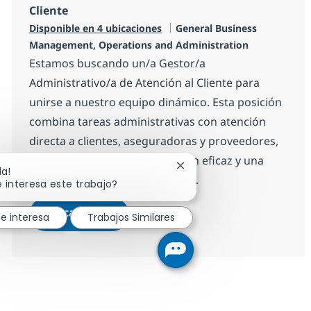
Cliente
Categoría
Disponible en 4 ubicaciones
General Business
Management, Operations and Administration
Estamos buscando un/a Gestor/a
Administrativo/a de Atención al Cliente para
unirse a nuestro equipo dinámico. Esta posición
combina tareas administrativas con atención
directa a clientes, aseguradoras y proveedores,
garantizando una comunicación eficaz y una
Cerrar notificación de cha
la!
excelente experiencia de cliente.
 interesa este trabajo?
Gestor/a Administrativo de Atenció
Aplicar ahora
e interesa
Trabajos Similares
Salvar Gestor/a Administrativo de Atención 