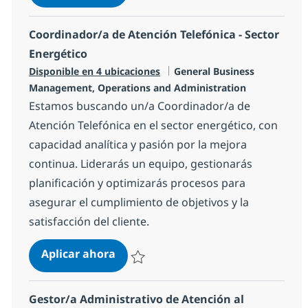
Salvar Perfil mercados financieros (ámbito
Coordinador/a de Atención Telefónica - Sector
Energético
Categoría
Disponible en 4 ubicaciones
General Business
Management, Operations and Administration
Estamos buscando un/a Coordinador/a de
Atención Telefónica en el sector energético, con
capacidad analítica y pasión por la mejora
continua. Liderarás un equipo, gestionarás
planificación y optimizarás procesos para
asegurar el cumplimiento de objetivos y la
satisfacción del cliente.
Coordinador/a de Atención Telefóni
Aplicar ahora
Salvar Coordinador/a de Atención Telefónic
Gestor/a Administrativo de Atención al