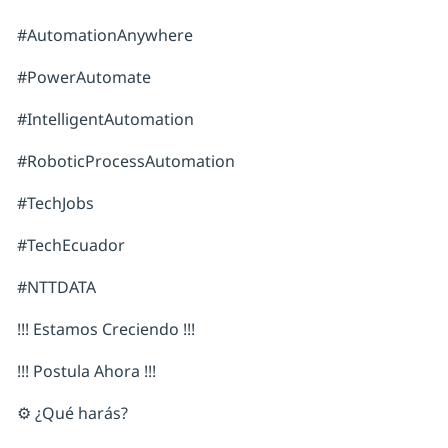
#AutomationAnywhere
#PowerAutomate
#IntelligentAutomation
#RoboticProcessAutomation
#TechJobs
#TechEcuador
#NTTDATA
!!! Estamos Creciendo !!!
!!! Postula Ahora !!!
⚙️ ¿Qué harás?