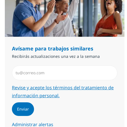
Avísame para trabajos similares
Recibirás actualizaciones una vez a la semana
Introduzca dirección de correo electrónico (Obligator
Required
Revise y acepte los términos del tratamiento de
información personal.
Enviar
Administrar alertas