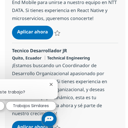
End Mobile para unirse a nuestro equipo en NTT
DATA. Si tienes experiencia en React Native y
microservicios, ¡queremos conocerte!
Desarrollador React native
Aplicar ahora
Salvar Desarrollador React native 10e50e2
Tecnico Desarrollador JR
Ubicación
Categoría
Quito, Ecuador
Technical Engineering
¡Estamos buscando un Coordinador de
Desarrollo Organizacional apasionado por
potenciar el talento! Si tienes experiencia en
Cerrar notificación de chatbot
formación y clima organizacional, y deseas
ste trabajo?
unirte a un equipo dinámico, esta es tu
oportunidad. ¡Postula ahora y sé parte de
Trabajos Similares
nuestro crecimiento!
Tecnico Desarrollador JR
Aplicar ahora