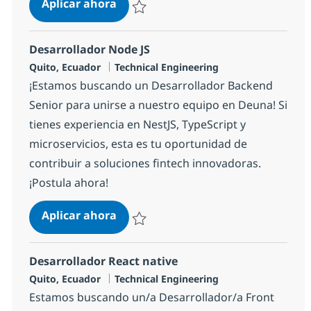
Desarrollador COBOL
Aplicar ahora
Salvar Desarrollador COBOL 1ca6397424c6
Desarrollador Node JS
Ubicación
Categoría
Quito, Ecuador
Technical Engineering
¡Estamos buscando un Desarrollador Backend
Senior para unirse a nuestro equipo en Deuna! Si
tienes experiencia en NestJS, TypeScript y
microservicios, esta es tu oportunidad de
contribuir a soluciones fintech innovadoras.
¡Postula ahora!
Desarrollador Node JS
Aplicar ahora
Salvar Desarrollador Node JS 1bb1600cc43
Desarrollador React native
Ubicación
Categoría
Quito, Ecuador
Technical Engineering
Estamos buscando un/a Desarrollador/a Front