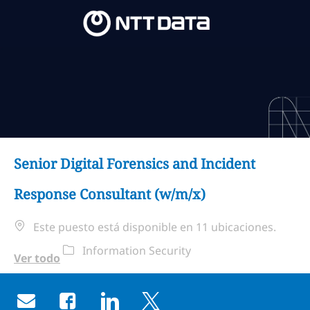
Skip to main content
Skip to main content
-
-
Senior Digital Forensics and Incident
Response Consultant (w/m/x)
Este puesto está disponible en 11 ubicaciones.
Categoría
Information Security
Ver todo
Share via email
Share via Facebook
Share via LinkedIn
Share via twitter